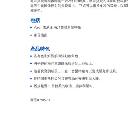
海洋寶寶音樂轉輪是一款2合1的玩具，隨著寶寶的成長而變成
海洋主題圖像投射到天花板上。 它還可以播放柔和的音樂，以幫
和樂句。
包括
Vtech偉易達 海洋寶寶音樂轉輪
家長指南
產品特色
具有色彩鮮豔的海洋動物角色。
將平靜的海洋主題圖像投射到天花板上。
隨著寶寶的成長，二合一音樂轉輪可以變成嬰兒床玩具。
長時間播放輕柔的音樂有助於安撫嬰兒入睡。
播放超過35首輕柔的歌曲、旋律和樂句。
商品# 90573