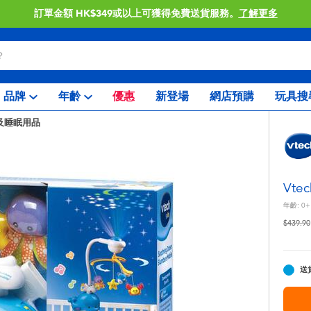
訂單金額 HK$349或以上可獲得免費送貨服務。
了解更多
品牌
年齡
優惠
新登場
網店預購
玩具搜
及睡眠用品
Vt
年齡:
0+
價格從
$439.90
送