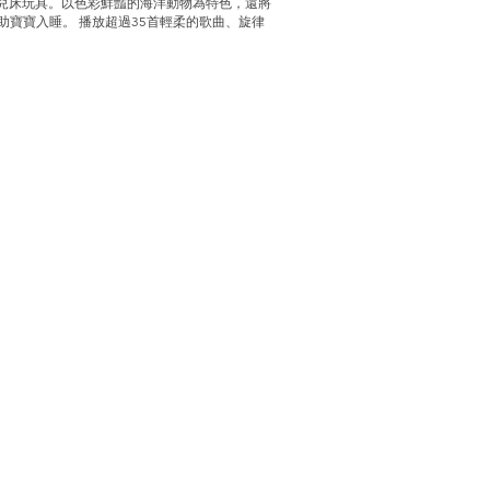
嬰兒床玩具。以色彩鮮豔的海洋動物為特色，還將
助寶寶入睡。 播放超過35首輕柔的歌曲、旋律