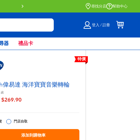
門店自取服務 網上購買並在店內
尋找分店
幫助中心
登入 / 註冊
尋器
禮品卡
特價
ech偉易達 海洋寶寶音樂轉輪
歲
$269.90
至
貨
門店自取
添加到購物車