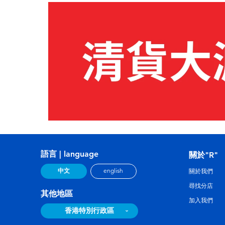
語言 | language
關於"R"
中文
english
關於我們
尋找分店
其他地區
加入我們
香港特別行政區