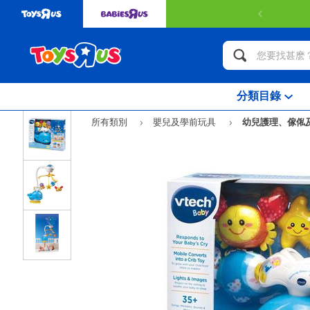
分類目錄
所有類別
嬰兒及學前玩具
幼兒護理、傢俬