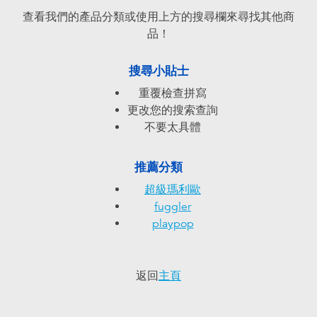
電子玩具
playpop
查看我們的產品分類或使用上方的搜尋欄來尋找其他商
品！
遊戲及拼圖系列
LEGO樂高
搜尋小貼士
益智學習玩具
LeapFrog跳跳蛙
重覆檢查拼寫
更改您的搜索查詢
戶外及運動用品
Fuggler
不要太具體
派對用品
Tomica多美
推薦分類
超級瑪利歐
角色扮演及造型系列
Globber高樂寶
fuggler
playpop
毛毛公仔玩具
返回
主頁
夏日用品