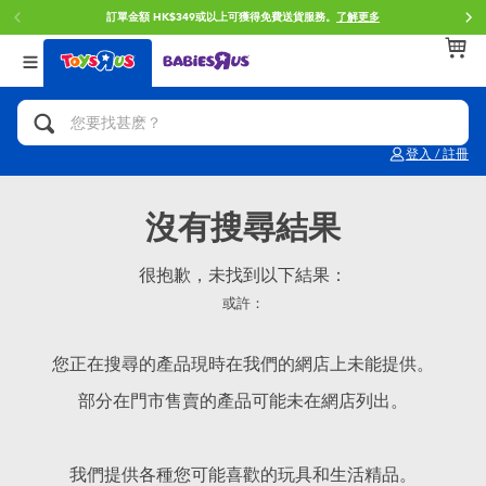
訂單金額 HK$349或以上可獲得免費送貨服務。
了解更多
返回
返回
返回
分類目錄
品牌
年齢
查看所有
人氣英雄,角色扮演,射擊玩具
Brunch Brother 早午餐兄弟
0~2歳
登入 / 註冊
單車,滑板車,騎乘車
Toy Story反斗奇兵
3~4歳
沒有搜尋結果
拼砌組合及樂高LEGO
Spider-Man蜘蛛俠
5~7歳
很抱歉，未找到以下結果：
或許：
玩具車,貨車,火車及遙控系列
Mini Brands
8~11歳
您正在搜尋的產品現時在我們的網店上未能提供。
手工藝,文具,蠟筆,泥膠,畫板
Play-Doh培樂多
12~14歳
部分在門市售賣的產品可能未在網店列出。
娃娃, 芭比,收藏公仔
Pokemon寶可夢
14歳以上
我們提供各種您可能喜歡的玩具和生活精品。