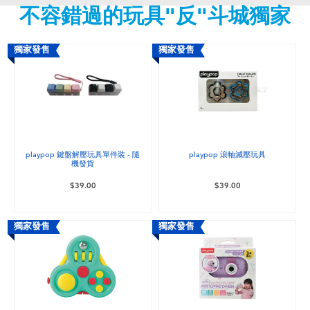
不容錯過的玩具"反"斗城獨家
嬰兒及學前玩具
任天堂 Switch
獨家發售
獨家發售
電池
盲盒
playpop 鍵盤解壓玩具單件裝 - 隨
playpop 滾軸減壓玩具
機發貨
人氣角色
$39.00
$39.00
生活精品
獨家發售
獨家發售