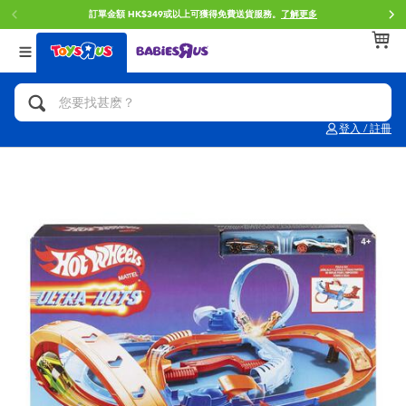
訂單金額 HK$349或以上可獲得免費送貨服務。
了解更多
返回
返回
返回
分類目錄
品牌
年齢
查看所有
人氣英雄,角色扮演,射擊玩具
Brunch Brother 早午餐兄弟
0~2歳
登入 / 註冊
單車,滑板車,騎乘車
Toy Story反斗奇兵
3~4歳
拼砌組合及樂高LEGO
Spider-Man蜘蛛俠
5~7歳
玩具車,貨車,火車及遙控系列
Mini Brands
8~11歳
手工藝,文具,蠟筆,泥膠,畫板
Play-Doh培樂多
12~14歳
娃娃, 芭比,收藏公仔
Pokemon寶可夢
14歳以上