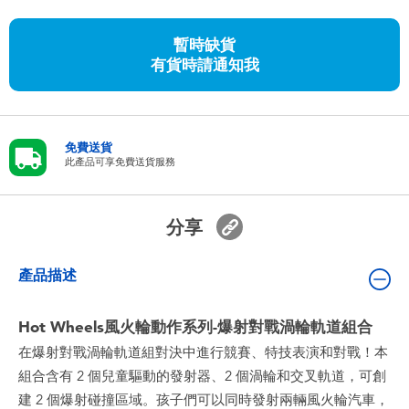
嬰兒及學前玩具
暫時缺貨
有貨時請通知我
任天堂 Switch
電池
免費送貨
此產品可享免費送貨服務
盲盒
人氣角色
分享
生活精品
產品描述
Hot Wheels風火輪動作系列-爆射對戰渦輪軌道組合
在爆射對戰渦輪軌道組對決中進行競賽、特技表演和對戰！本
組合含有 2 個兒童驅動的發射器、2 個渦輪和交叉軌道，可創
建 2 個爆射碰撞區域。孩子們可以同時發射兩輛風火輪汽車，