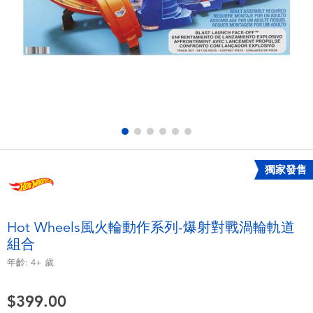
電子玩具
playpop
遊戲及拼圖系列
LEGO樂高
益智學習玩具
LeapFrog跳跳蛙
戶外及運動用品
Fuggler
派對用品
Tomica多美
獨家發售
角色扮演及造型系列
Globber高樂寶
Hot Wheels風火輪動作系列-爆射對戰渦輪軌道
組合
毛毛公仔玩具
年齡:
4+
歲
夏日用品
$399.00