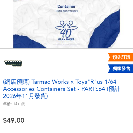
電子玩具
playpop
遊戲及拼圖系列
LEGO樂高
益智學習玩具
LeapFrog跳跳蛙
戶外及運動用品
Fuggler
預先訂購
獨家發售
派對用品
Tomica多美
(網店預購) Tarmac Works x Toys"R"us 1/64
角色扮演及造型系列
Globber高樂寶
Accessories Containers Set - PARTS64 (預計
2026年11月發貨)
毛毛公仔玩具
年齡:
14+
歲
$49.00
夏日用品