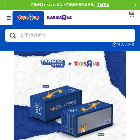
訂單金額 HK$349或以上可獲得免費送貨服務。
了解更多
返回
返回
返回
分類目錄
品牌
年齢
查看所有
人氣英雄,角色扮演,射擊玩具
Brunch Brother 早午餐兄弟
0~2歳
登入 / 註冊
單車,滑板車,騎乘車
Toy Story反斗奇兵
3~4歳
拼砌組合及樂高LEGO
Spider-Man蜘蛛俠
5~7歳
玩具車,貨車,火車及遙控系列
Mini Brands
8~11歳
手工藝,文具,蠟筆,泥膠,畫板
Play-Doh培樂多
12~14歳
娃娃, 芭比,收藏公仔
Pokemon寶可夢
14歳以上