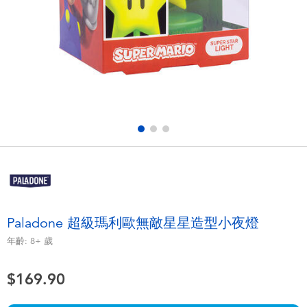
電子玩具
playpop
遊戲及拼圖系列
LEGO樂高
益智學習玩具
LeapFrog跳跳蛙
戶外及運動用品
Fuggler
派對用品
Tomica多美
角色扮演及造型系列
Globber高樂寶
Paladone 超級瑪利歐無敵星星造型小夜燈
毛毛公仔玩具
年齡:
8+
歲
$169.90
夏日用品