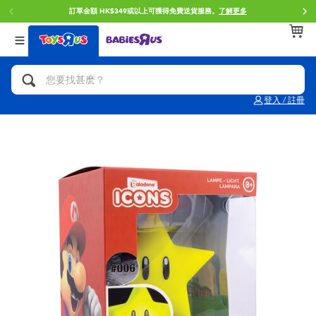
訂單金額 HK$349或以上可獲得免費送貨服務。
了解更多
返回
返回
返回
分類目錄
品牌
年齢
查看所有
人氣英雄,角色扮演,射擊玩具
Brunch Brother 早午餐兄弟
0~2歳
登入 / 註冊
單車,滑板車,騎乘車
Toy Story反斗奇兵
3~4歳
拼砌組合及樂高LEGO
Spider-Man蜘蛛俠
5~7歳
玩具車,貨車,火車及遙控系列
Mini Brands
8~11歳
手工藝,文具,蠟筆,泥膠,畫板
Play-Doh培樂多
12~14歳
娃娃, 芭比,收藏公仔
Pokemon寶可夢
14歳以上