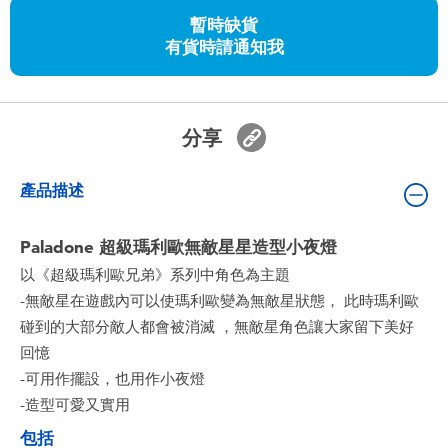
嬰兒及學前玩具
暫時缺貨
有貨時請通知我
任天堂 Switch
電池
分享
盲盒
產品描述
人氣角色
Paladone 超級瑪利歐無敵星星造型小夜燈
以《超級瑪利歐兄弟》系列中角色為主題
生活精品
-無敵星在遊戲內可以使瑪利歐變為無敵星狀態， 此時瑪利歐
碰到的大部分敵人都會被消滅 ，無敵星角色讓大家留下美好
回憶
-可用作擺設，也用作小夜燈
-造型可愛又實用
包括