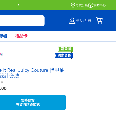
門店自取服務 網上購買並在店內取貨。
了解
尋找分店
幫助中心
登入 / 註冊
尋器
禮品卡
新登場
獨家發售
 It Real Juicy Couture 指甲油
設計套裝
歲
.00
暫時缺貨
有貨時請通知我