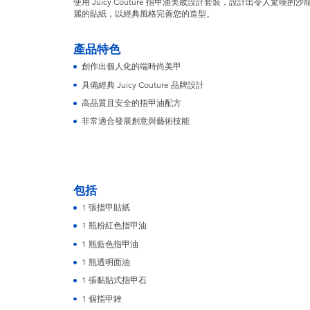
使用 Juicy Couture 指甲油美妝設計套裝，設計出令人驚嘆
麗的貼紙，以經典風格完善您的造型。
產品特色
創作出個人化的端時尚美甲
具備經典 Juicy Couture 品牌設計
高品質且安全的指甲油配方
非常適合發展創意與藝術技能
包括
1 張指甲貼紙
1 瓶粉紅色指甲油
1 瓶藍色指甲油
1 瓶透明面油
1 張黏貼式指甲石
1 個指甲銼