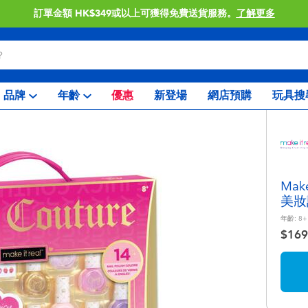
單金額 HK$349或以上可獲得免費送貨服務。
了解更多
品牌
年齡
優惠
新登場
網店預購
玩具搜
Make
美妝
年齡:
8+
$169