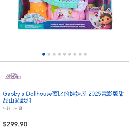
電子玩具
playpop
遊戲及拼圖系列
LEGO樂高
益智學習玩具
LeapFrog跳跳蛙
戶外及運動用品
Fuggler
派對用品
Tomica多美
角色扮演及造型系列
Globber高樂寶
Gabby's Dollhouse蓋比的娃娃屋 2025電影版甜
品山遊戲組
毛毛公仔玩具
年齡:
3+
歲
夏日用品
$299.90