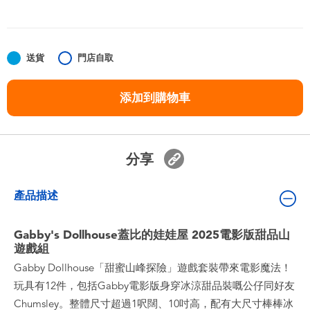
嬰兒及學前玩具
任天堂 Switch
送貨
門店自取
電池
添加到購物車
盲盒
分享
人氣角色
產品描述
生活精品
Gabby's Dollhouse蓋比的娃娃屋 2025電影版甜品山
遊戲組
Gabby Dollhouse「甜蜜山峰探險」遊戲套裝帶來電影魔法！
玩具有12件，包括Gabby電影版身穿冰涼甜品裝嘅公仔同好友
Chumsley。整體尺寸超過1呎闊、10吋高，配有大尺寸棒棒冰