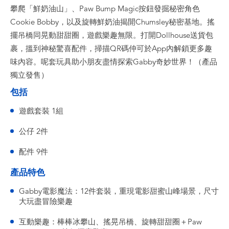
攀爬「鮮奶油山」、Paw Bump Magic按鈕發掘秘密角色
Cookie Bobby，以及旋轉鮮奶油揭開Chumsley秘密基地。搖
擺吊橋同晃動甜甜圈，遊戲樂趣無限。打開Dollhouse送貨包
裹，搵到神秘驚喜配件，掃描QR碼仲可於App內解鎖更多趣
味內容。呢套玩具助小朋友盡情探索Gabby奇妙世界！（產品
獨立發售）
包括
遊戲套裝 1組
公仔 2件
配件 9件
產品特色
Gabby電影魔法：12件套裝，重現電影甜蜜山峰場景，尺寸
大玩盡冒險樂趣
互動樂趣：棒棒冰攀山、搖晃吊橋、旋轉甜甜圈＋Paw