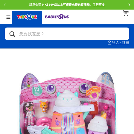
訂單金額 HK$349或以上可獲得免費送貨服務。
了解更多
返回
返回
返回
分類目錄
品牌
年齢
查看所有
人氣英雄,角色扮演,射擊玩具
Brunch Brother 早午餐兄弟
0~2歳
登入 / 註冊
單車,滑板車,騎乘車
Toy Story反斗奇兵
3~4歳
拼砌組合及樂高LEGO
Spider-Man蜘蛛俠
5~7歳
玩具車,貨車,火車及遙控系列
Mini Brands
8~11歳
手工藝,文具,蠟筆,泥膠,畫板
Play-Doh培樂多
12~14歳
娃娃, 芭比,收藏公仔
Pokemon寶可夢
14歳以上