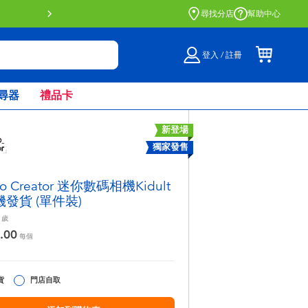
門店自取服務 網上購買並在店內
尋找分店
幫助中心
登入 / 註冊
尋器
禮品卡
新登場
獨家發售
to Creator 迷你數碼相機Kidult
機發貨 (單件裝)
歲
.00
每個
貨
門店自取