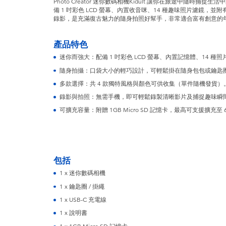
Photo Creator 迷你數碼相機Kidult 讓你在旅途中隨時
備 1 吋彩色 LCD 螢幕、內置收音咪、14 種趣味照片濾鏡，
錄影，是充滿復古魅力的隨身拍照好幫手，非常適合富有創意的
產品特色
迷你而強大：配備 1 吋彩色 LCD 螢幕、內置記憶體、14 
隨身拍攝：口袋大小的輕巧設計，可輕鬆掛在隨身包包或鑰匙
多款選擇：共 4 款獨特風格與顏色可供收集（單件隨機發貨）
錄影與拍照：無需手機，即可輕鬆錄製清晰影片及捕捉趣味瞬
可擴充容量：附贈 1GB Micro SD 記憶卡，最高可支援擴充至 
包括
1 x 迷你數碼相機
1 x 鑰匙圈 / 掛繩
1 x USB-C 充電線
1 x 說明書