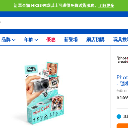
訂單金額 HK$349或以上可獲得免費送貨服務。
了解更多
品牌
年齡
優惠
新登場
網店預購
玩具搜
Pho
- 隨
年齡:
8+
$169
送