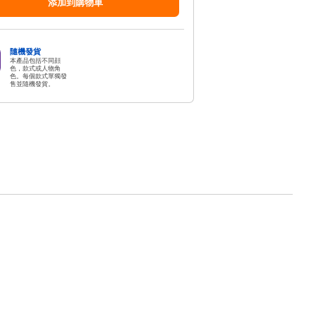
添加到購物車
隨機發貨
本產品包括不同顔
色，款式或人物角
色。每個款式單獨發
售並隨機發貨。