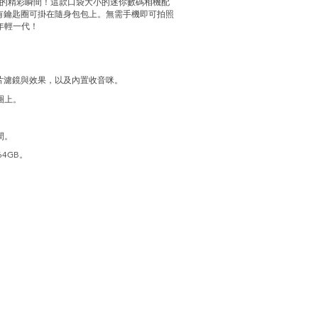
捕捉生活中的精彩瞬間！這款口袋大小的迷你數碼相機配
並附有鑰匙圈可掛在隨身包包上。無需手機即可拍照
年輕一代！
種照片濾鏡與效果，以及內置收音咪。
圈上。
。
間。
64GB。