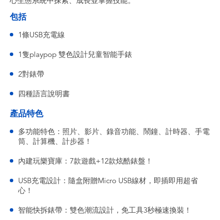
心生態系統中探索、成長並掌握技能。
包括
1條USB充電線
1隻playpop 雙色設計兒童智能手錶
2對錶帶
四種語言說明書
產品特色
多功能特色：照片、影片、錄音功能、鬧鐘、計時器、手電
筒、計算機、計步器！
內建玩樂寶庫：7款遊戲+12款炫酷錶盤！
USB充電設計：隨盒附贈Micro USB線材，即插即用超省
心！
智能快拆錶帶：雙色潮流設計，免工具3秒極速換裝！