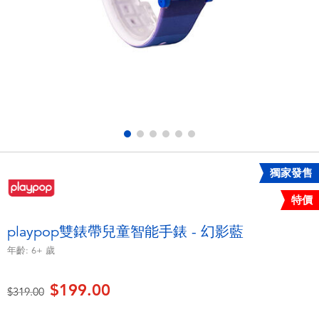
電子玩具
playpop
遊戲及拼圖系列
LEGO樂高
益智學習玩具
LeapFrog跳跳蛙
戶外及運動用品
Fuggler
派對用品
Tomica多美
獨家發售
特價
角色扮演及造型系列
Globber高樂寶
playpop雙錶帶兒童智能手錶 - 幻影藍
毛毛公仔玩具
年齡:
6+
歲
$199.00
夏日用品
價格從
至
$319.00