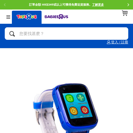
門店自取服務 網上購買並在店內取貨。
了解更多
返回
返回
返回
分類目錄
品牌
年齢
查看所有
人氣英雄,角色扮演,射擊玩具
Brunch Brother 早午餐兄弟
0~2歳
登入 / 註冊
單車,滑板車,騎乘車
Toy Story反斗奇兵
3~4歳
拼砌組合及樂高LEGO
Spider-Man蜘蛛俠
5~7歳
玩具車,貨車,火車及遙控系列
Mini Brands
8~11歳
手工藝,文具,蠟筆,泥膠,畫板
Play-Doh培樂多
12~14歳
娃娃, 芭比,收藏公仔
Pokemon寶可夢
14歳以上