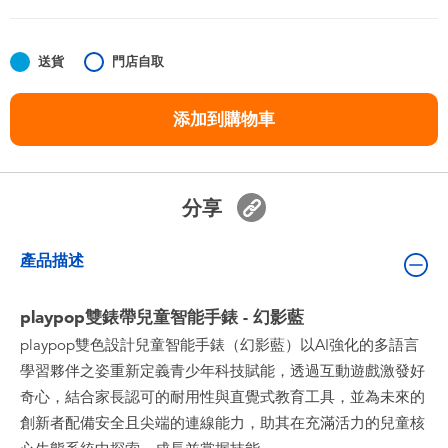
嬰兒及學前玩具
送貨
門店自取
任天堂 Switch
添加到購物車
電池
盲盒
分享
人氣角色
產品描述
生活精品
playpop雙錶帶兒童智能手錶 - 幻影藍
playpop雙色設計兒童智能手錶（幻影藍）以AI強化的多語言
學習夥伴之姿重新定義青少年科技賦能，透過互動遊戲激發好
奇心，結合家長認可的耐用性與直覺式教育工具，並為未來的
創新者配備安全且尖端的連線能力，助其在充滿活力的兒童核