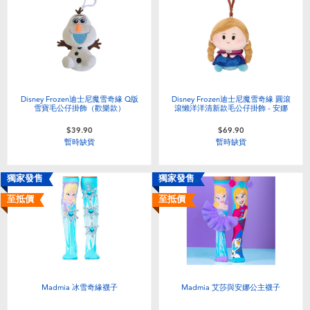
Disney Frozen迪士尼魔雪奇緣 Q版
Disney Frozen迪士尼魔雪奇緣 圓滾
雪寶毛公仔掛飾（歡樂款）
滾懶洋洋清新款毛公仔掛飾 - 安娜
$39.90
$69.90
暫時缺貨
暫時缺貨
獨家發售
獨家發售
至抵價
至抵價
Madmia 冰雪奇緣襪子
Madmia 艾莎與安娜公主襪子