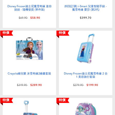
Disney Frozen迪士尼魔雪奇緣 迷你
(特別訂購) i-Smart 兒童智能手錶 -
娃娃 - 隨機發貨 (單件裝)
魔雪奇緣 愛莎 (第2代)
價格從
至
$69.90
$58.90
$399.70
特價
特價
Crayola繪兒樂 冰雪奇緣2繪畫套裝
Disney Frozen迪士尼魔雪奇緣 2 合
1 美容旅行套裝
價格從
至
價格從
至
$349.90
$289.90
$279.90
$199.90
特價
特價