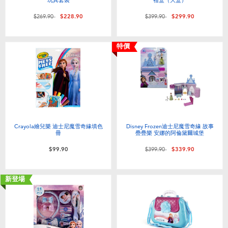
價格從
至
價格從
至
$269.90
$228.90
$399.90
$299.90
特價
Crayola繪兒樂 迪士尼魔雪奇緣填色
Disney Frozen迪士尼魔雪奇緣 故事
冊
疊疊樂 安娜的阿倫黛爾城堡
價格從
至
$99.90
$399.90
$339.90
新登場