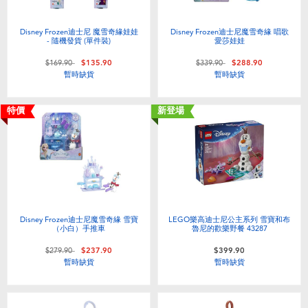
Disney Frozen迪士尼 魔雪奇緣娃娃
Disney Frozen迪士尼魔雪奇緣 唱歌
- 隨機發貨 (單件裝)
愛莎娃娃
價格從
至
價格從
至
$169.90
$135.90
$339.90
$288.90
暫時缺貨
暫時缺貨
特價
新登場
Disney Frozen迪士尼魔雪奇緣 雪寶
LEGO樂高迪士尼公主系列 雪寶和布
（小白）手推車
魯尼的歡樂野餐 43287
價格從
至
$279.90
$237.90
$399.90
暫時缺貨
暫時缺貨