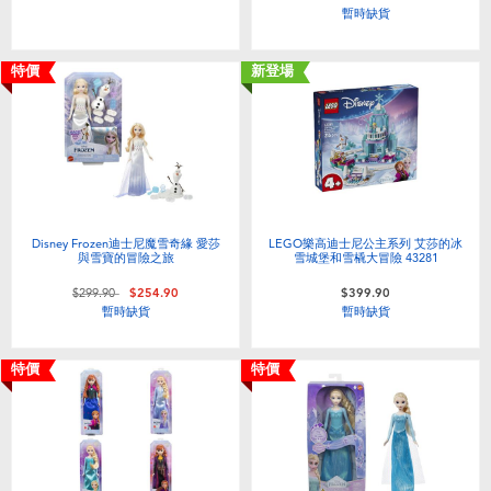
暫時缺貨
特價
新登場
Disney Frozen迪士尼魔雪奇緣 愛莎
LEGO樂高迪士尼公主系列 艾莎的冰
與雪寶的冒險之旅
雪城堡和雪橇大冒險 43281
價格從
至
$299.90
$254.90
$399.90
暫時缺貨
暫時缺貨
特價
特價