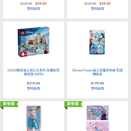
價格從
至
價格從
至
$129.00
$59.00
$129.00
$59.00
暫時缺貨
暫時缺貨
LEGO樂高迪士尼公主系列 安娜的雪
Disney Frozen迪士尼魔雪奇緣 對講
橇冒險 43256
機套裝
$319.90
$179.90
暫時缺貨
暫時缺貨
新登場
新登場