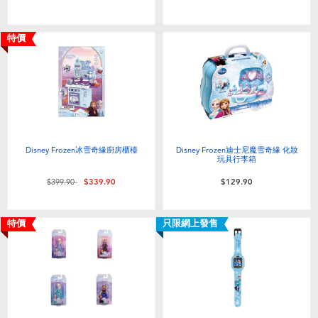
嬰兒及學前玩具
特價
任天堂 Switch
電池
盲盒
Disney Frozen冰雪奇緣廚房櫃檯
Disney Frozen迪士尼魔雪奇緣 化妝
玩具行李箱
人氣角色
價格從
至
$399.90
$339.90
$129.90
生活精品
特價
只限網上發售