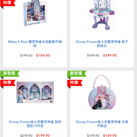
電子玩具
playpop
特價
遊戲及拼圖系列
LEGO樂高
益智學習玩具
LeapFrog跳跳蛙
Make It Real 魔雪奇緣水晶配飾手鍊
Disney Frozen迪士尼魔雪奇緣 鏡子
組
梳妝台
戶外及運動用品
Fuggler
價格從
至
價格從
至
$199.00
$169.00
$499.90
$399.90
派對用品
Tomica多美
新登場
新登場
特價
特價
角色扮演及造型系列
Globber高樂寶
毛毛公仔玩具
Disney Frozen迪士尼魔雪奇緣 裝扮
Disney Frozen迪士尼魔雪奇緣 兒童
夏日用品
禮盒12件套
手飾盒
價格從
至
價格從
至
$249.90
$199.90
$199.90
$169.90