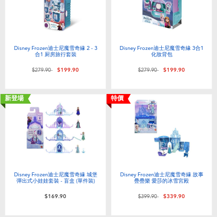
Disney Frozen迪士尼魔雪奇緣 2 - 3
Disney Frozen迪士尼魔雪奇緣 3合1
合1 厨房旅行套裝
化妝背包
價格從
至
價格從
至
$279.90
$199.90
$279.90
$199.90
新登場
特價
Disney Frozen迪士尼魔雪奇緣 城堡
Disney Frozen迪士尼魔雪奇緣 故事
彈出式小娃娃套裝 - 盲盒 (單件裝)
疊疊樂 愛莎的冰雪宮殿
價格從
至
$169.90
$399.90
$339.90