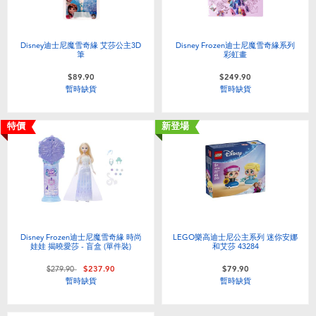
Disney迪士尼魔雪奇緣 艾莎公主3D
Disney Frozen迪士尼魔雪奇緣系列
筆
彩虹畫
$89.90
$249.90
暫時缺貨
暫時缺貨
特價
新登場
Disney Frozen迪士尼魔雪奇緣 時尚
LEGO樂高迪士尼公主系列 迷你安娜
娃娃 揭曉愛莎 - 盲盒 (單件裝)
和艾莎 43284
價格從
至
$279.90
$237.90
$79.90
暫時缺貨
暫時缺貨