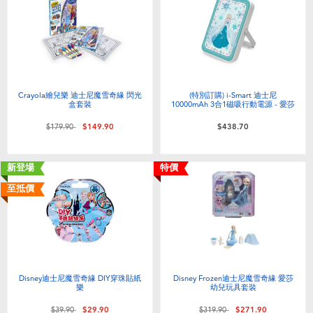
Crayola繪兒樂 迪士尼魔雪奇緣 閃光
(特別訂購) i-Smart 迪士尼
盒套裝
10000mAh 3合1磁吸行動電源 - 愛莎
價格從
至
$179.90
$149.90
$438.70
新登場
特價
至抵價
Disney迪士尼魔雪奇緣 DIY穿珠貼紙
Disney Frozen迪士尼魔雪奇緣 愛莎
樂
幼兒玩具套裝
價格從
至
價格從
至
$39.90
$29.90
$319.90
$271.90