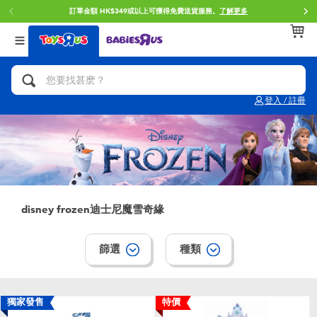
訂單金額 HK$349或以上可獲得免費送貨服務。
了解更多
返回
返回
返回
分類目錄
品牌
年齢
查看所有
人氣英雄,角色扮演,射擊玩具
Brunch Brother 早午餐兄弟
0~2歳
登入 / 註冊
單車,滑板車,騎乘車
Toy Story反斗奇兵
3~4歳
拼砌組合及樂高LEGO
Spider-Man蜘蛛俠
5~7歳
玩具車,貨車,火車及遙控系列
Mini Brands
8~11歳
disney frozen迪士尼魔雪奇緣
手工藝,文具,蠟筆,泥膠,畫板
Play-Doh培樂多
12~14歳
篩選
種類
娃娃, 芭比,收藏公仔
Pokemon寶可夢
14歳以上
獨家發售
特價