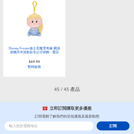
Disney Frozen迪士尼魔雪奇緣 圓滾
滾懶洋洋清新款毛公仔掛飾 - 愛莎
$69.90
暫時缺貨
45 / 45 產品
立即訂閲獲取更多優惠
訂閲電郵了解我們的至抵優惠及最新動態
訂閲