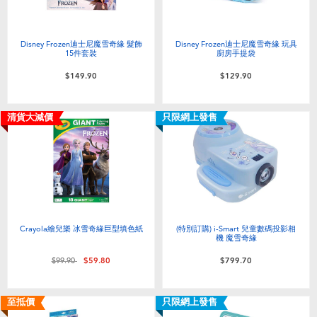
Disney Frozen迪士尼魔雪奇緣 髮飾
Disney Frozen迪士尼魔雪奇緣 玩具
15件套裝
廚房手提袋
$149.90
$129.90
清貨大減價
只限網上發售
Crayola繪兒樂 冰雪奇緣巨型填色紙
(特別訂購) i-Smart 兒童數碼投影相
機 魔雪奇緣
價格從
至
$99.90
$59.80
$799.70
至抵價
只限網上發售