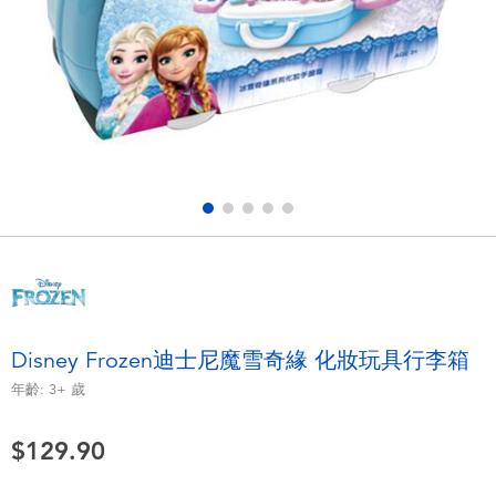
電子玩具
playpop
遊戲及拼圖系列
LEGO樂高
益智學習玩具
LeapFrog跳跳蛙
戶外及運動用品
Fuggler
派對用品
Tomica多美
角色扮演及造型系列
Globber高樂寶
Disney Frozen迪士尼魔雪奇緣 化妝玩具行李箱
毛毛公仔玩具
年齡:
3+
歲
$129.90
夏日用品