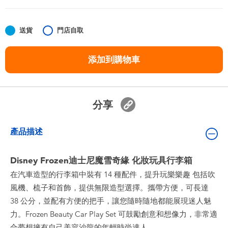
嬰兒及學前玩具
送貨
門店自取
任天堂 Switch
添加到購物車
電池
盲盒
分享
人氣角色
產品描述
生活精品
Disney Frozen迪士尼魔雪奇緣 化妝玩具行李箱
在汽車造型的行李箱中裝有 14 種配件，提升玩樂樂趣 包括吹
風機、梳子和首飾，提供無限造型選擇。攜帶方便，可長達
38 公分，並配有方便的把手，讓您隨時隨地都能展現迷人魅
力。Frozen Beauty Car Play Set 可鼓勵創意和想像力，非常適
合夢想擁有自己美容沙龍的年輕時尚達人。