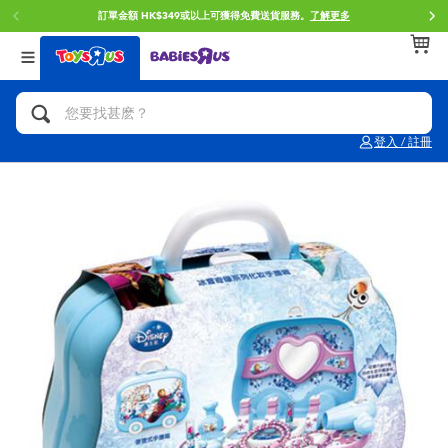
訂單金額 HK$349或以上可獲得免費送貨服務。
了解更多
返回
返回
返回
分類目錄
品牌
年齢
查看所有
人氣英雄,角色扮演,射擊玩具
Brunch Brother 早午餐兄弟
0~2歳
登入 / 註冊
單車,滑板車,騎乘車
Toy Story反斗奇兵
3~4歳
拼砌組合及樂高LEGO
Spider-Man蜘蛛俠
5~7歳
玩具車,貨車,火車及遙控系列
Mini Brands
8~11歳
手工藝,文具,蠟筆,泥膠,畫板
Play-Doh培樂多
12~14歳
娃娃, 芭比,收藏公仔
Pokemon寶可夢
14歳以上