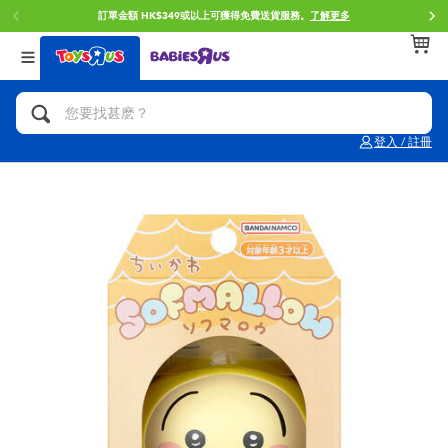
訂單金額 HK$349或以上可獲得免費送貨服務。
了解更多
返回
返回
返回
分類目錄
品牌
年齢
查看所有
人氣英雄,角色扮演,射擊玩具
Brunch Brother 早午餐兄弟
0~2歳
登入 / 註冊
單車,滑板車,騎乘車
Toy Story反斗奇兵
3~4歳
拼砌組合及樂高LEGO
Spider-Man蜘蛛俠
5~7歳
玩具車,貨車,火車及遙控系列
Mini Brands
8~11歳
手工藝,文具,蠟筆,泥膠,畫板
Play-Doh培樂多
12~14歳
娃娃, 芭比,收藏公仔
Pokemon寶可夢
14歳以上