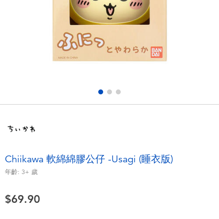
電子玩具
playpop
遊戲及拼圖系列
LEGO樂高
益智學習玩具
LeapFrog跳跳蛙
戶外及運動用品
Fuggler
派對用品
Tomica多美
角色扮演及造型系列
Globber高樂寶
Chiikawa 軟綿綿膠公仔 -Usagi (睡衣版)
毛毛公仔玩具
年齡:
3+
歲
$69.90
夏日用品