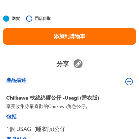
嬰兒及學前玩具
送貨
門店自取
任天堂 Switch
添加到購物車
電池
盲盒
分享
人氣角色
產品描述
生活精品
Chiikawa 軟綿綿膠公仔 -Usagi (睡衣版)
享受收集你最喜歡的Chiikawa角色公仔。
包括
1個 USAGI (睡衣版)公仔