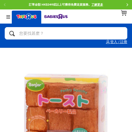
訂單金額 HK$349或以上可獲得免費送貨服務。
了解更多
返回
返回
返回
分類目錄
品牌
年齢
查看所有
人氣英雄,角色扮演,射擊玩具
Brunch Brother 早午餐兄弟
0~2歳
登入 / 註冊
單車,滑板車,騎乘車
Toy Story反斗奇兵
3~4歳
拼砌組合及樂高LEGO
Spider-Man蜘蛛俠
5~7歳
玩具車,貨車,火車及遙控系列
Mini Brands
8~11歳
手工藝,文具,蠟筆,泥膠,畫板
Play-Doh培樂多
12~14歳
娃娃, 芭比,收藏公仔
Pokemon寶可夢
14歳以上