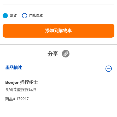
嬰兒及學前玩具
送貨
門店自取
任天堂 Switch
添加到購物車
電池
盲盒
分享
人氣角色
產品描述
生活精品
Bonjor 捏捏多士
食物造型捏捏玩具
商品# 179917