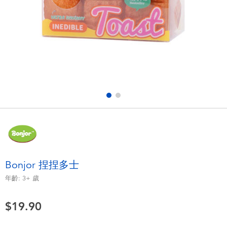
電子玩具
playpop
遊戲及拼圖系列
LEGO樂高
益智學習玩具
LeapFrog跳跳蛙
戶外及運動用品
Fuggler
派對用品
Tomica多美
角色扮演及造型系列
Globber高樂寶
Bonjor 捏捏多士
毛毛公仔玩具
年齡:
3+
歲
$19.90
夏日用品