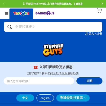
訂單金額 HK$349或以上可獲得免費送貨服務。
了解更多
返回
返回
返回
分類目錄
品牌
年齢
查看所有
人氣英雄,角色扮演,射擊玩具
Brunch Brother 早午餐兄弟
0~2歳
登入 / 註冊
單車,滑板車,騎乘車
Toy Story反斗奇兵
3~4歳
拼砌組合及樂高LEGO
Spider-Man蜘蛛俠
5~7歳
玩具車,貨車,火車及遙控系列
Mini Brands
8~11歳
立即訂閲獲取更多優惠
訂閲電郵了解我們的至抵優惠及最新動態
手工藝,文具,蠟筆,泥膠,畫板
Play-Doh培樂多
12~14歳
訂閲
娃娃, 芭比,收藏公仔
Pokemon寶可夢
14歳以上
香港特別行政區
中文
english