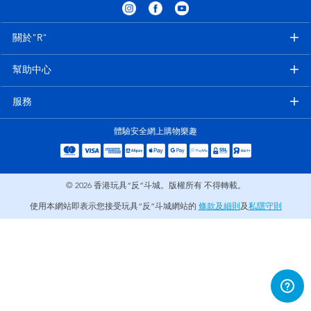
電子玩具
playpop
關於"R"
遊戲及拼圖系列
LEGO樂高
幫助中心
益智學習玩具
LeapFrog跳跳蛙
服務
戶外及運動用品
Fuggler
體驗安全網上購物樂趣
派對用品
Tomica多美
© 2026
香港玩具“反”斗城。版權所有 不得轉載。
角色扮演及造型系列
Globber高樂寶
使用本網站即表示您接受玩具“反”斗城網站的
條款及細則
及
私隱守則
毛毛公仔玩具
夏日用品