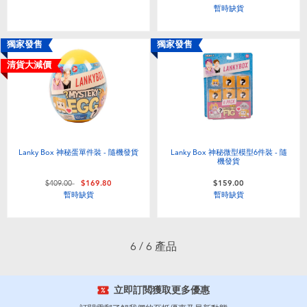
暫時缺貨
嬰兒及學前玩具
獨家發售
獨家發售
任天堂 Switch
清貨大減價
電池
盲盒
Lanky Box 神秘蛋單件裝 - 隨機發貨
Lanky Box 神秘微型模型6件裝 - 隨
機發貨
人氣角色
價格從
至
$409.00
$169.80
$159.00
暫時缺貨
暫時缺貨
生活精品
6 / 6 產品
立即訂閲獲取更多優惠