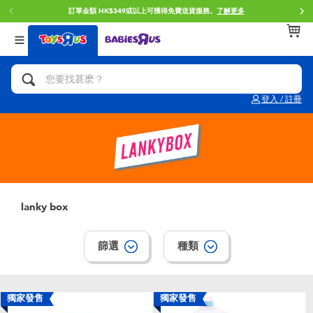
訂單金額 HK$349或以上可獲得免費送貨服務。
了解更多
返回
返回
返回
分類目錄
品牌
年齢
查看所有
人氣英雄,角色扮演,射擊玩具
Brunch Brother 早午餐兄弟
0~2歳
登入 / 註冊
單車,滑板車,騎乘車
Toy Story反斗奇兵
3~4歳
拼砌組合及樂高LEGO
Spider-Man蜘蛛俠
5~7歳
玩具車,貨車,火車及遙控系列
Mini Brands
8~11歳
lanky box
手工藝,文具,蠟筆,泥膠,畫板
Play-Doh培樂多
12~14歳
篩選
種類
娃娃, 芭比,收藏公仔
Pokemon寶可夢
14歳以上
獨家發售
獨家發售