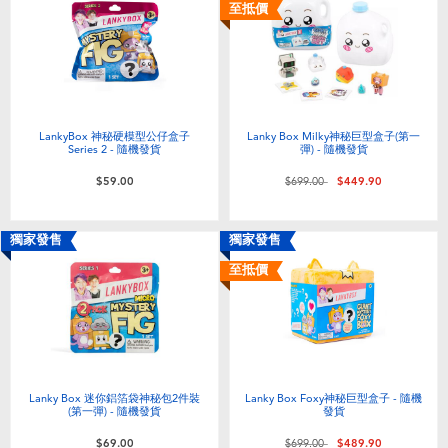
電子玩具
playpop
至抵價
遊戲及拼圖系列
LEGO樂高
益智學習玩具
LeapFrog跳跳蛙
LankyBox 神秘硬模型公仔盒子
Lanky Box Milky神秘巨型盒子(第一
Series 2 - 隨機發貨
彈) - 隨機發貨
戶外及運動用品
Fuggler
價格從
至
$59.00
$699.00
$449.90
派對用品
Tomica多美
獨家發售
獨家發售
至抵價
角色扮演及造型系列
Globber高樂寶
毛毛公仔玩具
Lanky Box 迷你鋁箔袋神秘包2件裝
Lanky Box Foxy神秘巨型盒子 - 隨機
夏日用品
(第一彈) - 隨機發貨
發貨
價格從
至
$69.00
$699.00
$489.90