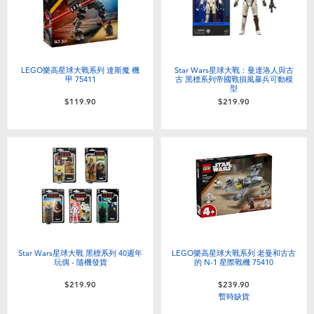
LEGO樂高星球大戰系列 達斯魔 機
Star Wars星球大戰：曼達洛人與古
甲 75411
古 黑標系列帝國戰損風暴兵可動模
型
$119.90
$219.90
Star Wars星球大戰 黑標系列 40週年
LEGO樂高星球大戰系列 老曼和古古
玩偶 - 隨機發貨
的 N-1 星際戰機 75410
$219.90
$239.90
暫時缺貨