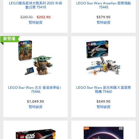
LEGO樂高星球大戰系列 2025 年倒
LEGO Star Wars Anzellan 星際飛船
數日曆 75418
75445
價格從
至
$289.90
$202.90
$579.90
暫時缺貨
暫時缺貨
新登場
LEGO Star Wars 古古 曼達洛學徒）
LEGO Star Wars 新共和國 X 翼星際
75446
戰機 75460
$1,049.90
$549.90
暫時缺貨
暫時缺貨