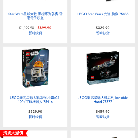
Star Wars星球大戰 黑標系列莎賓·雷
LEGO Star Wars 尤達 胸像 75438
恩電子頭盔
價格從
至
$1,199.90
$899.90
$329.90
暫時缺貨
暫時缺貨
LEGO樂高星球大戰系列 小鐵(C1-
LEGO樂高星球大戰系列 Invisible
10P) 宇航機器人 75416
Hand 75377
$929.90
$459.90
暫時缺貨
暫時缺貨
清貨大減價