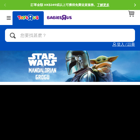
訂單金額 HK$349或以上可獲得免費送貨服務。
了解更多
返回
返回
返回
分類目錄
品牌
年齢
查看所有
人氣英雄,角色扮演,射擊玩具
Brunch Brother 早午餐兄弟
0~2歳
登入 / 註冊
單車,滑板車,騎乘車
Toy Story反斗奇兵
3~4歳
拼砌組合及樂高LEGO
Spider-Man蜘蛛俠
5~7歳
玩具車,貨車,火車及遙控系列
Mini Brands
8~11歳
手工藝,文具,蠟筆,泥膠,畫板
Play-Doh培樂多
12~14歳
娃娃, 芭比,收藏公仔
Pokemon寶可夢
14歳以上