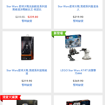
Star Wars 星球大戰光劍鍛造系列達
Star Wars星球大戰 黑標系列曼達洛
斯維達決戰歐比王·肯諾比
人
價格從
至
$319.90
$239.80
$219.90
暫時缺貨
暫時缺貨
新登場
Star Wars星球大戰 黑標系列達斯維
LEGO Star Wars AT-RT 的襲擊
達
75444
$219.90
$369.90
暫時缺貨
暫時缺貨
清貨大減價