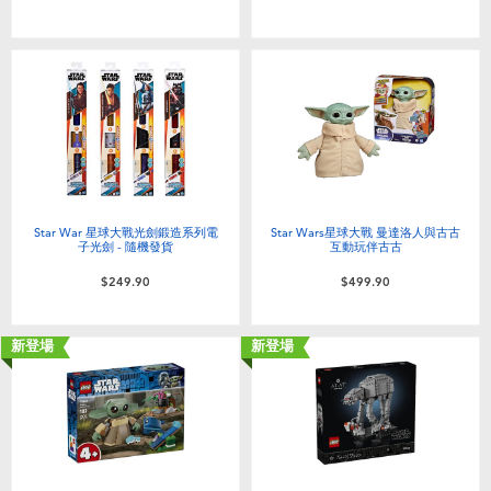
嬰兒及學前玩具
任天堂 Switch
電池
盲盒
Star War 星球大戰光劍鍛造系列電
Star Wars星球大戰 曼達洛人與古古
子光劍 - 隨機發貨
互動玩伴古古
人氣角色
$249.90
$499.90
生活精品
新登場
新登場