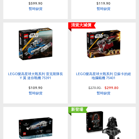
$599.90
$119.90
暫時缺貨
暫時缺貨
清貨大減價
LEGO樂高星球大戰系列 雷克斯隊長
LEGO樂高星球大戰系列 亞蘇卡的絕
Y 翼 迷你戰機 75391
地攔截機 75401
價格從
至
$109.90
$379.90
$299.80
暫時缺貨
暫時缺貨
新登場