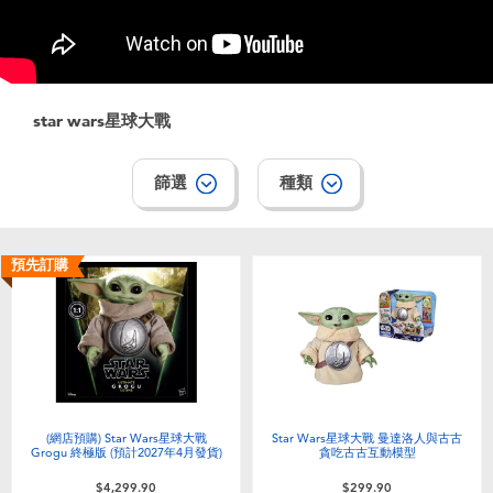
電子玩具
playpop
遊戲及拼圖系列
LEGO樂高
star wars星球大戰
益智學習玩具
LeapFrog跳跳蛙
篩選
種類
戶外及運動用品
Fuggler
派對用品
Tomica多美
預先訂購
角色扮演及造型系列
Globber高樂寶
毛毛公仔玩具
(網店預購) Star Wars星球大戰
Star Wars星球大戰 曼達洛人與古古
夏日用品
Grogu 終極版 (預計2027年4月發貨)
貪吃古古互動模型
$4,299.90
$299.90