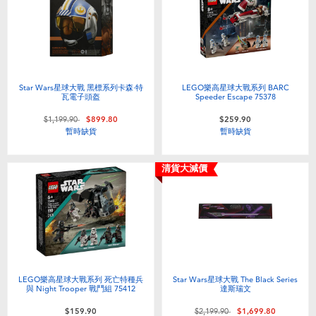
Star Wars星球大戰 黑標系列卡森·特
LEGO樂高星球大戰系列 BARC
瓦電子頭盔
Speeder Escape 75378
價格從
至
$1,199.90
$899.80
$259.90
暫時缺貨
暫時缺貨
清貨大減價
LEGO樂高星球大戰系列 死亡特種兵
Star Wars星球大戰 The Black Series
與 Night Trooper 戰鬥組 75412
達斯瑞文
價格從
至
$159.90
$2,199.90
$1,699.80