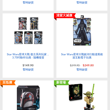
暫時缺貨
暫時缺貨
清貨大減價
Star Wars星球大戰 復古系列玩家，
Star Wars星球大戰銀河行動達斯維
3.75吋動作玩偶 - 隨機發貨
達互動電子玩偶
價格從
至
$149.90
$349.90
$249.80
暫時缺貨
暫時缺貨
至抵價
新登場