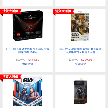
清貨大減價
清貨大減價
LEGO樂高星球大戰系列 凱羅忍的指
Star Wars星球大戰 銀河行動曼達洛
揮穿梭機 75406
人與格羅古互動電子玩偶
價格從
至
價格從
至
$599.90
$419.80
$349.90
$299.80
暫時缺貨
暫時缺貨
清貨大減價