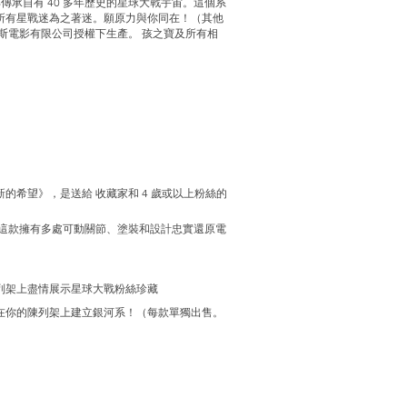
傳承自有 40 多年歷史的星球大戰宇宙。這個系
所有星戰迷為之著迷。願原力與你同在！（其他
斯電影有限公司授權下生產。 孩之寶及所有相
希望》，是送給 收藏家和 4 歲或以上粉絲的
示這款擁有多處可動關節、塗裝和設計忠實還原電
列架上盡情展示星球大戰粉絲珍藏
在你的陳列架上建立銀河系！（每款單獨出售。