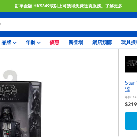
訂單金額 HK$349或以上可獲得免費送貨服務。
了解更多
品牌
年齡
優惠
新登場
網店預購
玩具搜
St
達
年齡:
4+
$219