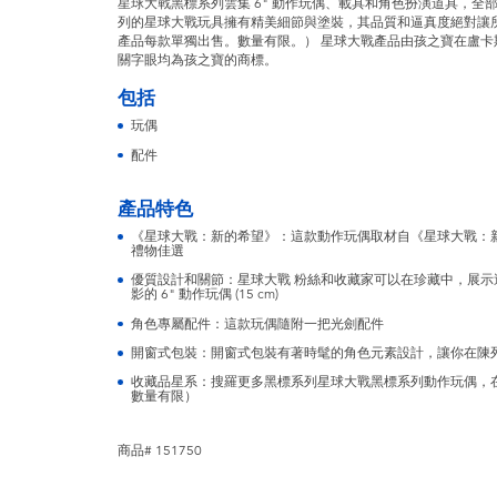
星球大戰黑標系列雲集 6" 動作玩偶、載具和角色扮演道具，全部
列的星球大戰玩具擁有精美細節與塗裝，其品質和逼真度絕對讓
產品每款單獨出售。數量有限。） 星球大戰產品由孩之寶在盧卡
關字眼均為孩之寶的商標。
包括
玩偶
配件
產品特色
《星球大戰：新的希望》：這款動作玩偶取材自《星球大戰：新的
禮物佳選
優質設計和關節：星球大戰 粉絲和收藏家可以在珍藏中，展
影的 6" 動作玩偶 (15 cm)
角色專屬配件：這款玩偶隨附一把光劍配件
開窗式包裝：開窗式包裝有著時髦的角色元素設計，讓你在陳
收藏品星系：搜羅更多黑標系列星球大戰黑標系列動作玩偶，
數量有限）
商品# 151750