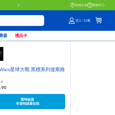
門店自取服務 網上購買並在店內
尋找分店
幫助中心
登入 / 註冊
尋器
禮品卡
ar Wars星球大戰 黑標系列達斯維
歲
.90
暫時缺貨
有貨時請通知我