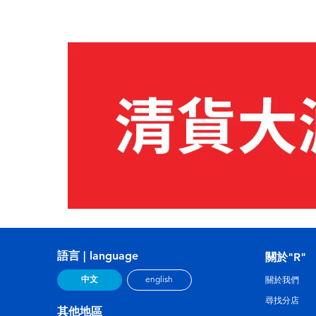
語言 | language
關於"R"
中文
english
關於我們
尋找分店
其他地區