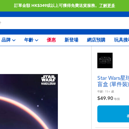
訂單金額 HK$349或以上可獲得免費送貨服務。
了解更多
品牌
年齡
優惠
新登場
網店預購
玩具搜
Star War
盲盒 (單件裝
年齡:
15+
歲
$49.90
每個