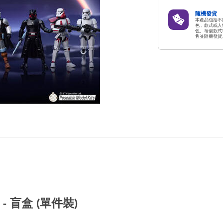
隨機發貨
本產品包括不
色，款式或人
色。每個款式
售並隨機發貨
- 盲盒 (單件裝)