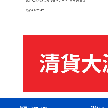
Star Wars星球大戰 曼達洛人系列 - 盲盒 (單件裝)
商品# 182049
語言 | language