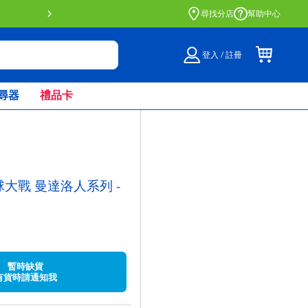
門店自取服務 網上購買並在店內
尋找分店
幫助中心
登入 / 註冊
尋器
禮品卡
s星球大戰 曼達洛人系列 -
)
暫時缺貨
有貨時請通知我