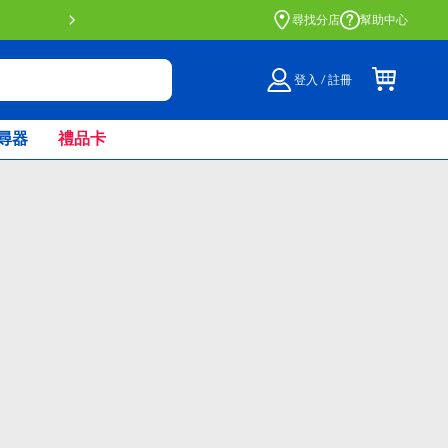
門店自取服務 網上購買並在店內
尋找分店
幫助中心
登入 / 註冊
尋器
禮品卡