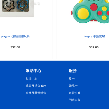
playpop 滾軸減壓玩具
playpop手指陀螺
$39.00
$39.00
幫助中心
服務
幫助中心
星卡
退款及退貨服務
禮品卡
企業及團體銷售
送貨服務
門店自取