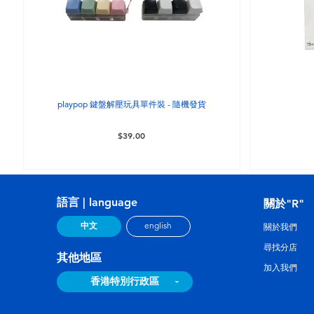
playpop 鍵盤解壓玩具單件裝 - 隨機發貨
$39.00
語言 | language
關於"R"
中文
english
關於我們
尋找分店
其他地區
加入我們
香港特別行政區