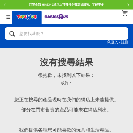
訂單金額 HK$349或以上可獲得免費送貨服務。
了解更多
返回
返回
返回
分類目錄
品牌
年齢
查看所有
人氣英雄,角色扮演,射擊玩具
Brunch Brother 早午餐兄弟
0~2歳
登入 / 註冊
單車,滑板車,騎乘車
Toy Story反斗奇兵
3~4歳
沒有搜尋結果
拼砌組合及樂高LEGO
Spider-Man蜘蛛俠
5~7歳
很抱歉，未找到以下結果：
或許：
玩具車,貨車,火車及遙控系列
Mini Brands
8~11歳
您正在搜尋的產品現時在我們的網店上未能提供。
手工藝,文具,蠟筆,泥膠,畫板
Play-Doh培樂多
12~14歳
部分在門市售賣的產品可能未在網店列出。
娃娃, 芭比,收藏公仔
Pokemon寶可夢
14歳以上
我們提供各種您可能喜歡的玩具和生活精品。