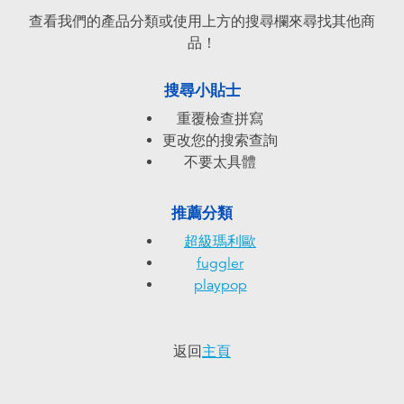
電子玩具
playpop
查看我們的產品分類或使用上方的搜尋欄來尋找其他商
品！
遊戲及拼圖系列
LEGO樂高
搜尋小貼士
益智學習玩具
LeapFrog跳跳蛙
重覆檢查拼寫
更改您的搜索查詢
戶外及運動用品
Fuggler
不要太具體
派對用品
Tomica多美
推薦分類
超級瑪利歐
角色扮演及造型系列
Globber高樂寶
fuggler
playpop
毛毛公仔玩具
返回
主頁
夏日用品