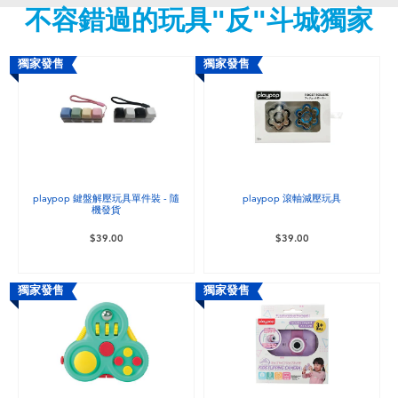
不容錯過的玩具"反"斗城獨家
嬰兒及學前玩具
任天堂 Switch
獨家發售
獨家發售
電池
盲盒
playpop 鍵盤解壓玩具單件裝 - 隨
playpop 滾軸減壓玩具
機發貨
人氣角色
$39.00
$39.00
生活精品
獨家發售
獨家發售