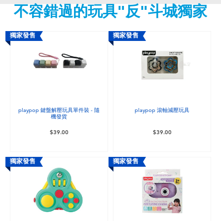
不容錯過的玩具"反"斗城獨家
嬰兒及學前玩具
任天堂 Switch
獨家發售
獨家發售
電池
盲盒
playpop 鍵盤解壓玩具單件裝 - 隨
playpop 滾軸減壓玩具
機發貨
人氣角色
$39.00
$39.00
生活精品
獨家發售
獨家發售