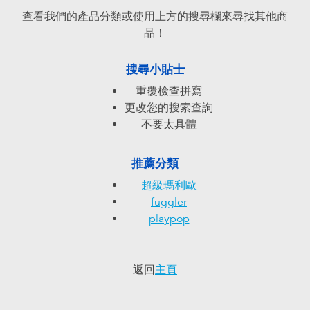
電子玩具
playpop
查看我們的產品分類或使用上方的搜尋欄來尋找其他商
品！
遊戲及拼圖系列
LEGO樂高
搜尋小貼士
益智學習玩具
LeapFrog跳跳蛙
重覆檢查拼寫
更改您的搜索查詢
戶外及運動用品
Fuggler
不要太具體
派對用品
Tomica多美
推薦分類
超級瑪利歐
角色扮演及造型系列
Globber高樂寶
fuggler
playpop
毛毛公仔玩具
返回
主頁
夏日用品