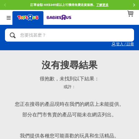
訂單金額 HK$349或以上可獲得免費送貨服務。
了解更多
返回
返回
返回
分類目錄
品牌
年齢
查看所有
人氣英雄,角色扮演,射擊玩具
Brunch Brother 早午餐兄弟
0~2歳
登入 / 註冊
單車,滑板車,騎乘車
Toy Story反斗奇兵
3~4歳
沒有搜尋結果
拼砌組合及樂高LEGO
Spider-Man蜘蛛俠
5~7歳
很抱歉，未找到以下結果：
或許：
玩具車,貨車,火車及遙控系列
Mini Brands
8~11歳
您正在搜尋的產品現時在我們的網店上未能提供。
手工藝,文具,蠟筆,泥膠,畫板
Play-Doh培樂多
12~14歳
部分在門市售賣的產品可能未在網店列出。
娃娃, 芭比,收藏公仔
Pokemon寶可夢
14歳以上
我們提供各種您可能喜歡的玩具和生活精品。