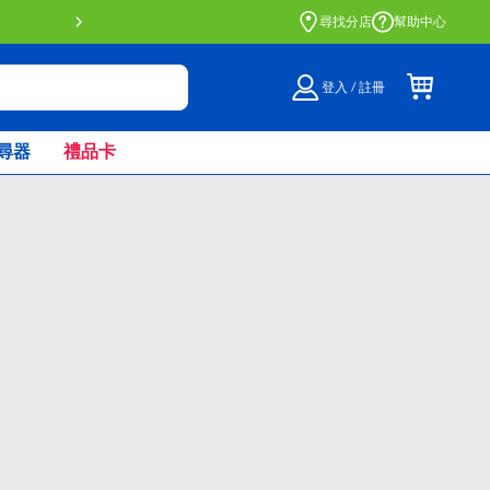
門店自取服務 網上購買並在店內
尋找分店
幫助中心
登入 / 註冊
尋器
禮品卡