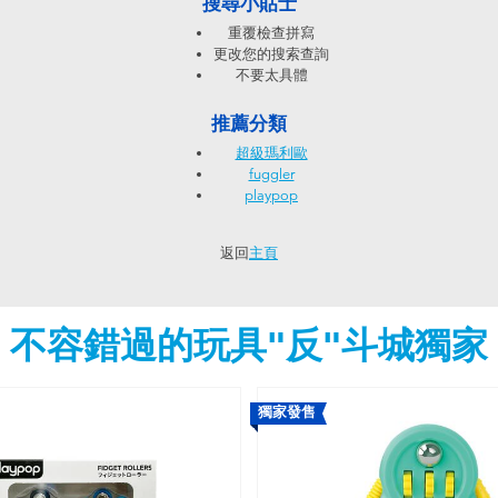
搜尋小貼士
重覆檢查拼寫
更改您的搜索查詢
不要太具體
推薦分類
超級瑪利歐
fuggler
playpop
返回
主頁
不容錯過的玩具"反"斗城獨家
獨家發售