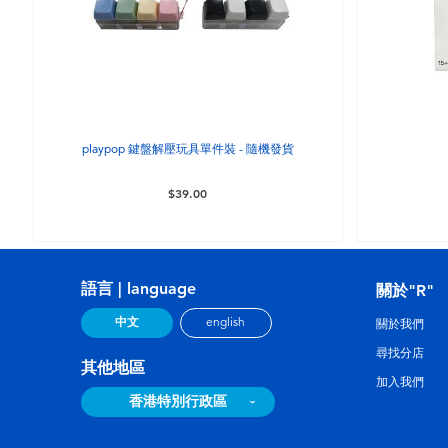
playpop 鍵盤解壓玩具單件裝 - 隨機發貨
$39.00
語言 | language
關於"R"
中文
english
關於我們
尋找分店
其他地區
加入我們
香港特別行政區