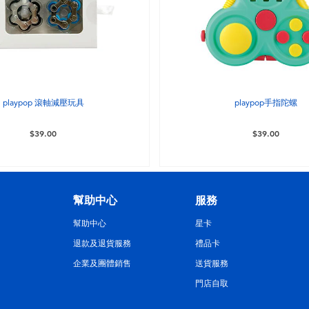
playpop 滾軸減壓玩具
playpop手指陀螺
$39.00
$39.00
幫助中心
服務
幫助中心
星卡
退款及退貨服務
禮品卡
企業及團體銷售
送貨服務
門店自取