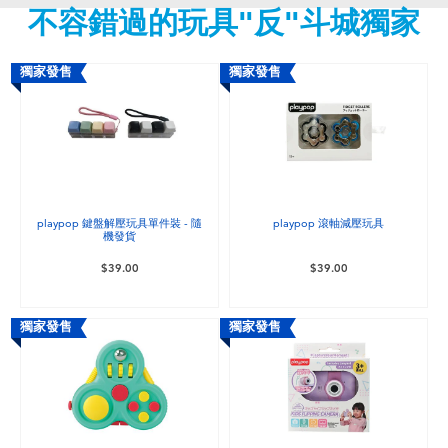
不容錯過的玩具"反"斗城獨家
嬰兒及學前玩具
任天堂 Switch
獨家發售
獨家發售
電池
盲盒
playpop 鍵盤解壓玩具單件裝 - 隨
playpop 滾軸減壓玩具
機發貨
人氣角色
$39.00
$39.00
生活精品
獨家發售
獨家發售