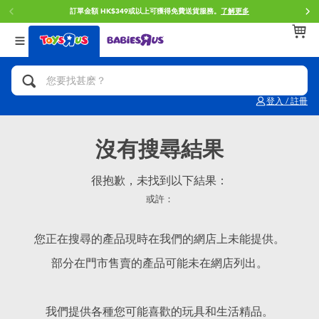
訂單金額 HK$349或以上可獲得免費送貨服務。
了解更多
返回
返回
返回
分類目錄
品牌
年齢
查看所有
人氣英雄,角色扮演,射擊玩具
Brunch Brother 早午餐兄弟
0~2歳
登入 / 註冊
單車,滑板車,騎乘車
Toy Story反斗奇兵
3~4歳
沒有搜尋結果
拼砌組合及樂高LEGO
Spider-Man蜘蛛俠
5~7歳
很抱歉，未找到以下結果：
或許：
玩具車,貨車,火車及遙控系列
Mini Brands
8~11歳
您正在搜尋的產品現時在我們的網店上未能提供。
手工藝,文具,蠟筆,泥膠,畫板
Play-Doh培樂多
12~14歳
部分在門市售賣的產品可能未在網店列出。
娃娃, 芭比,收藏公仔
Pokemon寶可夢
14歳以上
我們提供各種您可能喜歡的玩具和生活精品。