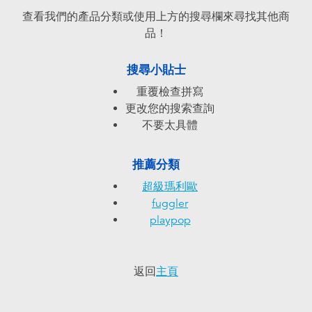
電子玩具
playpop
查看我們的產品分類或使用上方的搜尋欄來尋找其他商
品！
遊戲及拼圖系列
LEGO樂高
搜尋小貼士
益智學習玩具
LeapFrog跳跳蛙
重覆檢查拼寫
更改您的搜索查詢
戶外及運動用品
Fuggler
不要太具體
派對用品
Tomica多美
推薦分類
超級瑪利歐
角色扮演及造型系列
Globber高樂寶
fuggler
playpop
毛毛公仔玩具
返回
主頁
夏日用品