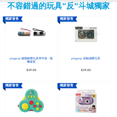
不容錯過的玩具"反"斗城獨家
嬰兒及學前玩具
任天堂 Switch
獨家發售
獨家發售
電池
盲盒
playpop 鍵盤解壓玩具單件裝 - 隨
playpop 滾軸減壓玩具
機發貨
人氣角色
$39.00
$39.00
生活精品
獨家發售
獨家發售