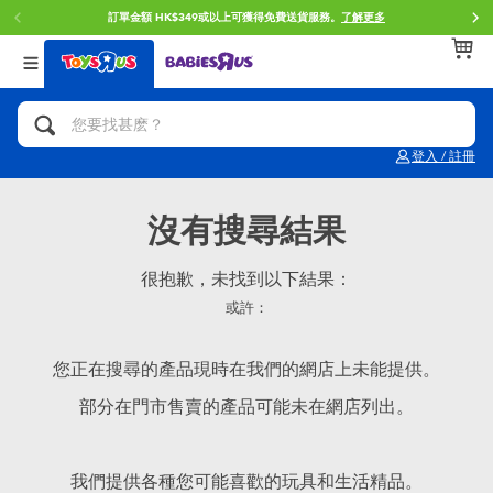
訂單金額 HK$349或以上可獲得免費送貨服務。
了解更多
返回
返回
返回
分類目錄
品牌
年齢
查看所有
人氣英雄,角色扮演,射擊玩具
Brunch Brother 早午餐兄弟
0~2歳
登入 / 註冊
單車,滑板車,騎乘車
Toy Story反斗奇兵
3~4歳
沒有搜尋結果
拼砌組合及樂高LEGO
Spider-Man蜘蛛俠
5~7歳
很抱歉，未找到以下結果：
或許：
玩具車,貨車,火車及遙控系列
Mini Brands
8~11歳
您正在搜尋的產品現時在我們的網店上未能提供。
手工藝,文具,蠟筆,泥膠,畫板
Play-Doh培樂多
12~14歳
部分在門市售賣的產品可能未在網店列出。
娃娃, 芭比,收藏公仔
Pokemon寶可夢
14歳以上
我們提供各種您可能喜歡的玩具和生活精品。