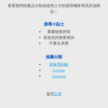
電子玩具
playpop
查看我們的產品分類或使用上方的搜尋欄來尋找其他商
品！
遊戲及拼圖系列
LEGO樂高
搜尋小貼士
益智學習玩具
LeapFrog跳跳蛙
重覆檢查拼寫
更改您的搜索查詢
戶外及運動用品
Fuggler
不要太具體
派對用品
Tomica多美
推薦分類
超級瑪利歐
角色扮演及造型系列
Globber高樂寶
fuggler
playpop
毛毛公仔玩具
返回
主頁
夏日用品