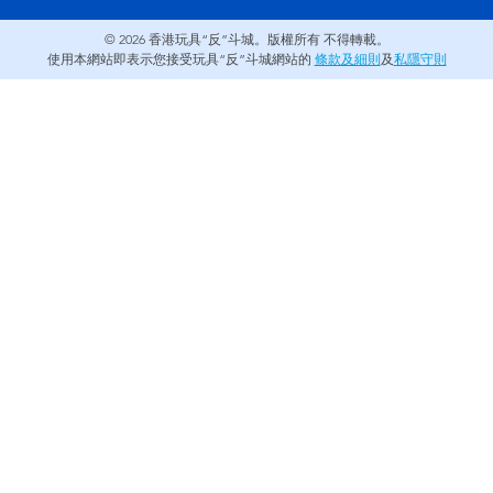
© 2026
香港玩具“反”斗城。版權所有 不得轉載。
使用本網站即表示您接受玩具“反”斗城網站的
條款及細則
及
私隱守則