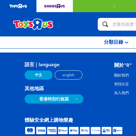
分類目錄
語言 | language
關於"R"
中文
english
關於我們
尋找分店
其他地區
加入我們
香港特別行政區
體驗安全網上購物樂趣