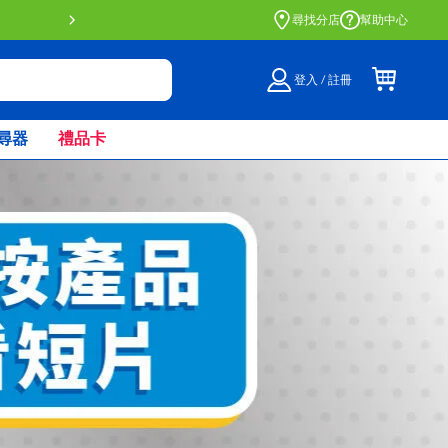
門店自取服務 網上購買並在店內
尋找分店
幫助中心
登入 / 註冊
尋器
禮品卡