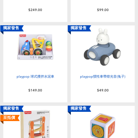
$249.00
$99.00
獨家發售
獨家發售
playpop 球式攪拌水泥車
playpop慣性車帶燈光音(兔子)
$149.00
$49.00
獨家發售
獨家發售
至抵價