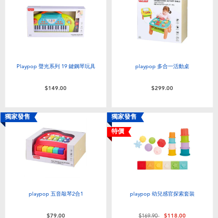
電子玩具
playpop
遊戲及拼圖系列
LEGO樂高
益智學習玩具
LeapFrog跳跳蛙
Playpop 聲光系列 19 鍵鋼琴玩具
playpop 多合一活動桌
戶外及運動用品
Fuggler
$149.00
$299.00
派對用品
Tomica多美
獨家發售
獨家發售
特價
角色扮演及造型系列
Globber高樂寶
毛毛公仔玩具
playpop 五音敲琴2合1
playpop 幼兒感官探索套裝
夏日用品
價格從
至
$79.00
$169.90
$118.00