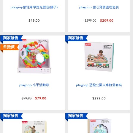
playpop慣性車帶燈光聲音(獅子)
playpop 甜心寶寶護理套裝
價格從
至
$49.00
$299.00
$209.00
獨家發售
獨家發售
至抵價
playpop 小手活動球
playpop 恐龍公園火車軌道套裝
價格從
至
$99.90
$79.00
$299.00
獨家發售
獨家發售