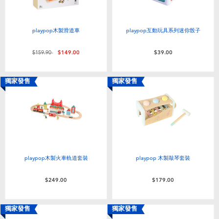
playpop木製滑道車
playpop互動玩具系列迷你骰子
價格從
至
$159.90
$149.00
$39.00
獨家發售
獨家發售
playpop木製火車軌道套裝
playpop 木製敲琴套裝
$249.00
$179.00
獨家發售
獨家發售