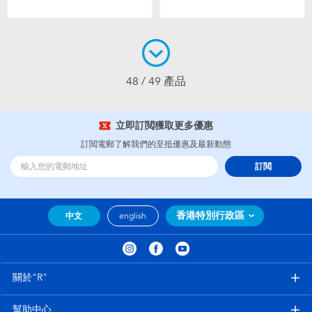
48 / 49 產品
立即訂閲獲取更多優惠
訂閲電郵了解我們的至抵優惠及最新動態
訂閲
香港特別行政區
中文
english
關於"R"
幫助中心