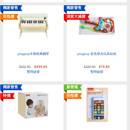
獨家發售
獨家發售
至抵價
清貨大減價
playpop木製經典鋼琴
playpop 彩色發光玩具結他
價格從
至
價格從
至
$602.90
$499.00
$229.90
$79.80
暫時缺貨
暫時缺貨
獨家發售
新登場
特價
至抵價