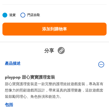
嬰兒及學前玩具
送貨
門店自取
任天堂 Switch
添加到購物車
電池
盲盒
分享
人氣角色
產品描述
生活精品
playpop 甜心寶寶護理套裝
甜心寶寶護理套裝是一款完整的護理娃娃遊戲套裝，專為富有
想像力的照顧遊戲而設計，帶來逼真的護理樂趣，這款遊戲套
裝鼓勵同理心、角色扮演和創造力。
包括