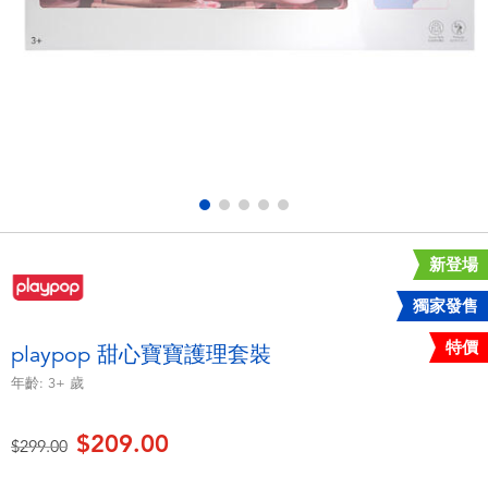
電子玩具
playpop
遊戲及拼圖系列
LEGO樂高
益智學習玩具
LeapFrog跳跳蛙
戶外及運動用品
Fuggler
派對用品
Tomica多美
新登場
獨家發售
角色扮演及造型系列
Globber高樂寶
特價
playpop 甜心寶寶護理套裝
毛毛公仔玩具
年齡:
3+
歲
$209.00
夏日用品
價格從
至
$299.00