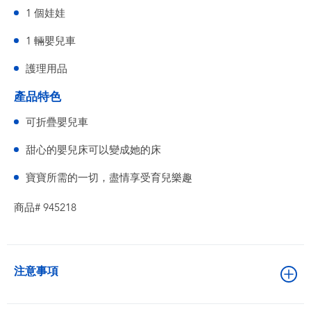
1 個娃娃
1 輛嬰兒車
護理用品
產品特色
可折疊嬰兒車
甜心的嬰兒床可以變成她的床
寶寶所需的一切，盡情享受育兒樂趣
商品# 945218
注意事項