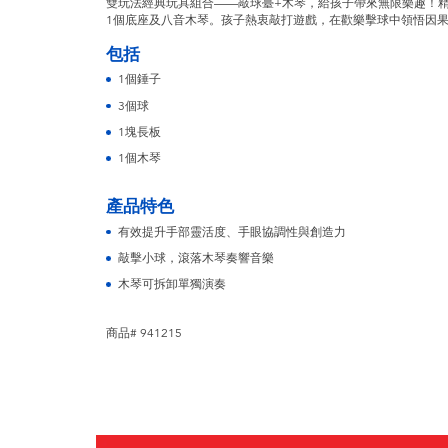
雙玩法經典玩具組合——敲球臺+木琴，給孩子帶來無限樂趣！精
1個底座及八音木琴。孩子熱衷敲打遊戲，在歡樂擊球中領悟因
包括
1個錘子
3個球
1塊長板
1個木琴
產品特色
有效提升手部靈活度、手眼協調性與創造力
敲擊小球，滾落木琴奏響音樂
木琴可拆卸單獨演奏
商品# 941215