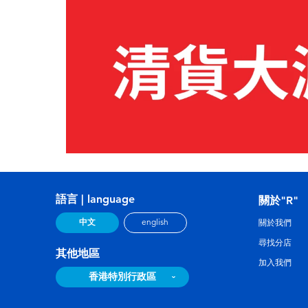
語言 | language
關於"R"
中文
english
關於我們
尋找分店
其他地區
加入我們
香港特別行政區