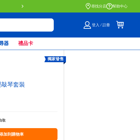
門店自取服務 網上購買並在店內
尋找分店
幫助中心
登入 / 註冊
尋器
禮品卡
獨家發售
木製敲琴套裝
自取
添加到購物車