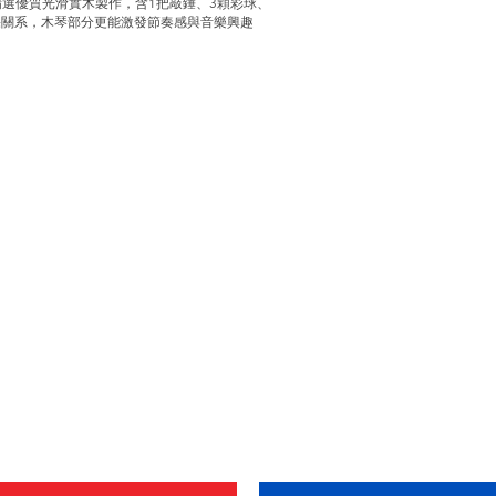
選優質光滑實木製作，含1把敲錘、3顆彩球、
果關系，木琴部分更能激發節奏感與音樂興趣