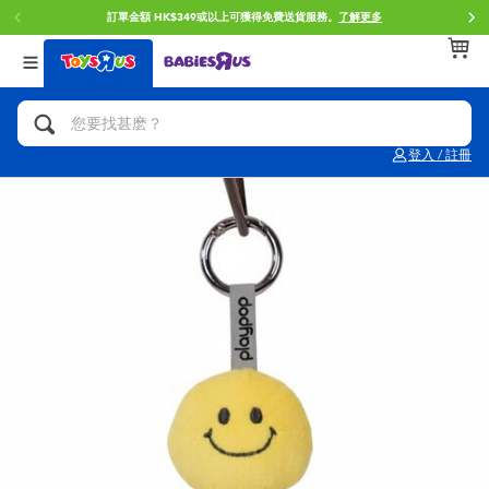
門店自取服務 網上購買並在店內取貨。
了解更多
返回
返回
返回
分類目錄
品牌
年齢
查看所有
人氣英雄,角色扮演,射擊玩具
Brunch Brother 早午餐兄弟
0~2歳
登入 / 註冊
單車,滑板車,騎乘車
Toy Story反斗奇兵
3~4歳
拼砌組合及樂高LEGO
Spider-Man蜘蛛俠
5~7歳
玩具車,貨車,火車及遙控系列
Mini Brands
8~11歳
手工藝,文具,蠟筆,泥膠,畫板
Play-Doh培樂多
12~14歳
娃娃, 芭比,收藏公仔
Pokemon寶可夢
14歳以上