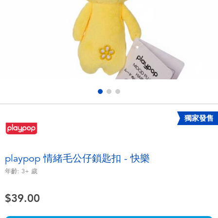
電子玩具
playpop
遊戲及拼圖系列
LEGO樂高
益智學習玩具
LeapFrog跳跳蛙
戶外及運動用品
Fuggler
派對用品
Tomica多美
獨家發售
角色扮演及造型系列
Globber高樂寶
playpop 情緒毛公仔鎖匙扣 - 快樂
毛毛公仔玩具
年齡:
3+
歲
$39.00
夏日用品