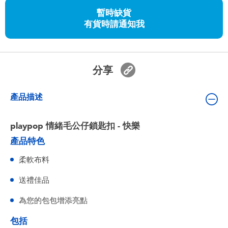
嬰兒及學前玩具
暫時缺貨
有貨時請通知我
任天堂 Switch
電池
分享
盲盒
產品描述
人氣角色
playpop 情緒毛公仔鎖匙扣 - 快樂
產品特色
生活精品
柔軟布料
送禮佳品
為您的包包增添亮點
包括