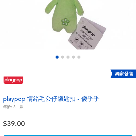
電子玩具
playpop
遊戲及拼圖系列
LEGO樂高
益智學習玩具
LeapFrog跳跳蛙
戶外及運動用品
Fuggler
派對用品
Tomica多美
獨家發售
角色扮演及造型系列
Globber高樂寶
playpop 情緒毛公仔鎖匙扣 - 傻乎乎
毛毛公仔玩具
年齡:
3+
歲
$39.00
夏日用品