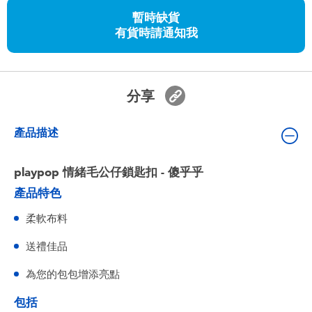
嬰兒及學前玩具
暫時缺貨
有貨時請通知我
任天堂 Switch
電池
分享
盲盒
產品描述
人氣角色
playpop 情緒毛公仔鎖匙扣 - 傻乎乎
產品特色
生活精品
柔軟布料
送禮佳品
為您的包包增添亮點
包括