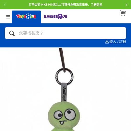
門店自取服務 網上購買並在店內取貨。
了解更多
返回
返回
返回
分類目錄
品牌
年齢
查看所有
人氣英雄,角色扮演,射擊玩具
Brunch Brother 早午餐兄弟
0~2歳
登入 / 註冊
單車,滑板車,騎乘車
Toy Story反斗奇兵
3~4歳
拼砌組合及樂高LEGO
Spider-Man蜘蛛俠
5~7歳
玩具車,貨車,火車及遙控系列
Mini Brands
8~11歳
手工藝,文具,蠟筆,泥膠,畫板
Play-Doh培樂多
12~14歳
娃娃, 芭比,收藏公仔
Pokemon寶可夢
14歳以上