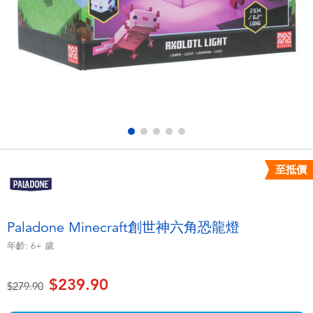
電子玩具
playpop
遊戲及拼圖系列
LEGO樂高
益智學習玩具
LeapFrog跳跳蛙
戶外及運動用品
Fuggler
派對用品
Tomica多美
至抵價
角色扮演及造型系列
Globber高樂寶
Paladone Minecraft創世神六角恐龍燈
毛毛公仔玩具
年齡:
6+
歲
$239.90
夏日用品
價格從
至
$279.90