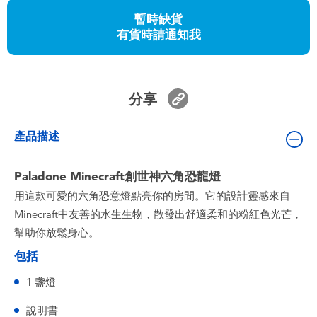
嬰兒及學前玩具
暫時缺貨
有貨時請通知我
任天堂 Switch
電池
分享
盲盒
產品描述
人氣角色
Paladone Minecraft創世神六角恐龍燈
用這款可愛的六角恐意燈點亮你的房間。它的設計靈感來自
生活精品
Minecraft中友善的水生生物，散發出舒適柔和的粉紅色光芒，
幫助你放鬆身心。
包括
1 盞燈
說明書