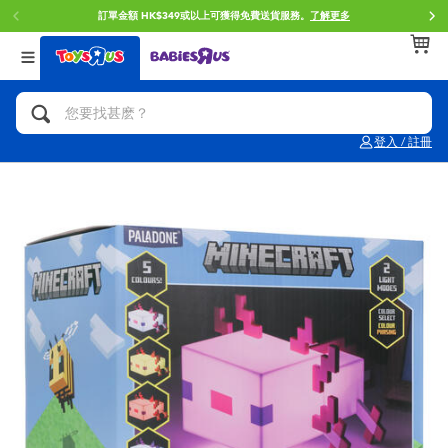
訂單金額 HK$349或以上可獲得免費送貨服務。
了解更多
返回
返回
返回
分類目錄
品牌
年齢
查看所有
人氣英雄,角色扮演,射擊玩具
Brunch Brother 早午餐兄弟
0~2歳
登入 / 註冊
單車,滑板車,騎乘車
Toy Story反斗奇兵
3~4歳
拼砌組合及樂高LEGO
Spider-Man蜘蛛俠
5~7歳
玩具車,貨車,火車及遙控系列
Mini Brands
8~11歳
手工藝,文具,蠟筆,泥膠,畫板
Play-Doh培樂多
12~14歳
娃娃, 芭比,收藏公仔
Pokemon寶可夢
14歳以上