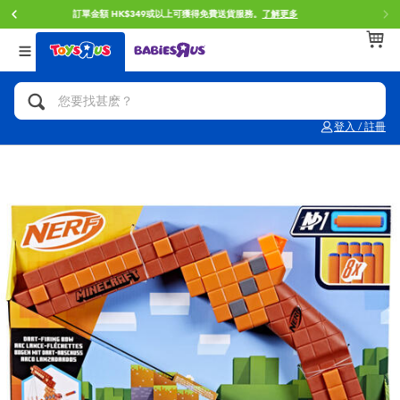
門店自取服務 網上購買並在店內取貨。
了解更多
返回
返回
返回
分類目錄
品牌
年齢
查看所有
人氣英雄,角色扮演,射擊玩具
Brunch Brother 早午餐兄弟
0~2歳
登入 / 註冊
單車,滑板車,騎乘車
Toy Story反斗奇兵
3~4歳
拼砌組合及樂高LEGO
Spider-Man蜘蛛俠
5~7歳
玩具車,貨車,火車及遙控系列
Mini Brands
8~11歳
手工藝,文具,蠟筆,泥膠,畫板
Play-Doh培樂多
12~14歳
娃娃, 芭比,收藏公仔
Pokemon寶可夢
14歳以上