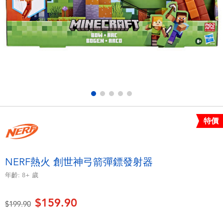
電子玩具
playpop
遊戲及拼圖系列
LEGO樂高
益智學習玩具
LeapFrog跳跳蛙
戶外及運動用品
Fuggler
派對用品
Tomica多美
特價
角色扮演及造型系列
Globber高樂寶
NERF熱火 創世神弓箭彈鏢發射器
毛毛公仔玩具
年齡:
8+
歲
$159.90
夏日用品
價格從
至
$199.90