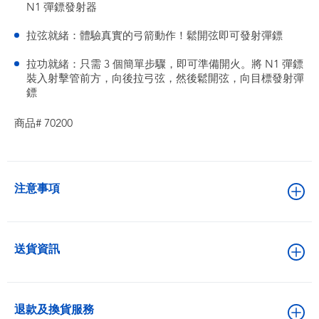
N1 彈鏢發射器
拉弦就緒：體驗真實的弓箭動作！鬆開弦即可發射彈鏢
拉功就緒：只需 3 個簡單步驟，即可準備開火。將 N1 彈鏢
裝入射擊管前方，向後拉弓弦，然後鬆開弦，向目標發射彈
鏢
商品# 70200
注意事項
送貨資訊
退款及換貨服務