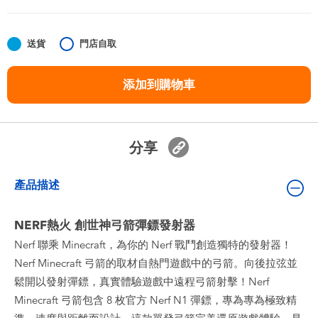
嬰兒及學前玩具
送貨
門店自取
任天堂 Switch
添加到購物車
電池
盲盒
分享
人氣角色
產品描述
生活精品
NERF熱火 創世神弓箭彈鏢發射器
Nerf 聯乘 Minecraft，為你的 Nerf 戰鬥創造獨特的發射器！
Nerf Minecraft 弓箭的取材自熱門遊戲中的弓箭。向後拉弦並
鬆開以發射彈鏢，真實體驗遊戲中遠程弓箭射擊！Nerf
Minecraft 弓箭包含 8 枚官方 Nerf N1 彈鏢，專為專為極致精