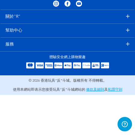
電子玩具
playpop
關於"R"
遊戲及拼圖系列
LEGO樂高
幫助中心
益智學習玩具
LeapFrog跳跳蛙
服務
戶外及運動用品
Fuggler
體驗安全網上購物樂趣
派對用品
Tomica多美
© 2026
香港玩具“反”斗城。版權所有 不得轉載。
角色扮演及造型系列
Globber高樂寶
使用本網站即表示您接受玩具“反”斗城網站的
條款及細則
及
私隱守則
毛毛公仔玩具
夏日用品