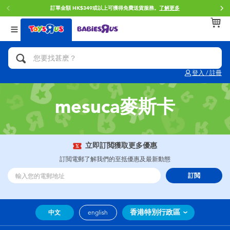
訂單金額 HK$349或以上可獲得免費送貨服務。
了解更多
返回
返回
返回
分類目錄
品牌
年齢
查看所有
人氣英雄,角色扮演,射擊玩具
Brunch Brother 早午餐兄弟
0~2歳
登入 / 註冊
單車,滑板車,騎乘車
Toy Story反斗奇兵
3~4歳
mesuca麥斯卡
拼砌組合及樂高LEGO
Spider-Man蜘蛛俠
5~7歳
玩具車,貨車,火車及遙控系列
Mini Brands
8~11歳
立即訂閲獲取更多優惠
訂閲電郵了解我們的至抵優惠及最新動態
手工藝,文具,蠟筆,泥膠,畫板
Play-Doh培樂多
12~14歳
訂閲
娃娃, 芭比,收藏公仔
Pokemon寶可夢
14歳以上
香港特別行政區
中文
english