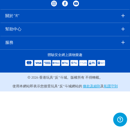
電子玩具
playpop
關於"R"
遊戲及拼圖系列
LEGO樂高
幫助中心
益智學習玩具
LeapFrog跳跳蛙
服務
戶外及運動用品
Fuggler
體驗安全網上購物樂趣
派對用品
Tomica多美
© 2026
香港玩具“反”斗城。版權所有 不得轉載。
角色扮演及造型系列
Globber高樂寶
使用本網站即表示您接受玩具“反”斗城網站的
條款及細則
及
私隱守則
毛毛公仔玩具
夏日用品