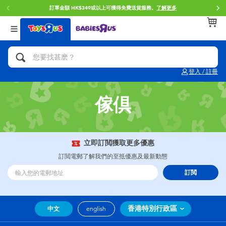
訂單金額 HK$349或以上可獲得免費送貨服務。
了解更多
返回
返回
返回
分類目錄
品牌
年齢
查看所有
人氣英雄,角色扮演,射擊玩具
Brunch Brother 早午餐兄弟
0~2歳
登入 / 註冊
單車,滑板車,騎乘車
Toy Story反斗奇兵
3~4歳
傢倶
拼砌組合及樂高LEGO
Spider-Man蜘蛛俠
5~7歳
玩具車,貨車,火車及遙控系列
Mini Brands
8~11歳
立即訂閲獲取更多優惠
訂閲電郵了解我們的至抵優惠及最新動態
手工藝,文具,蠟筆,泥膠,畫板
Play-Doh培樂多
12~14歳
訂閲
娃娃, 芭比,收藏公仔
Pokemon寶可夢
14歳以上
香港特別行政區
中文
english