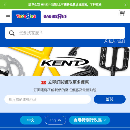
訂單金額 HK$349或以上可獲得免費送貨服務。
了解更多
返回
返回
返回
分類目錄
品牌
年齢
查看所有
人氣英雄,角色扮演,射擊玩具
Brunch Brother 早午餐兄弟
0~2歳
登入 / 註冊
單車,滑板車,騎乘車
Toy Story反斗奇兵
3~4歳
拼砌組合及樂高LEGO
Spider-Man蜘蛛俠
5~7歳
玩具車,貨車,火車及遙控系列
Mini Brands
8~11歳
立即訂閲獲取更多優惠
訂閲電郵了解我們的至抵優惠及最新動態
手工藝,文具,蠟筆,泥膠,畫板
Play-Doh培樂多
12~14歳
訂閲
娃娃, 芭比,收藏公仔
Pokemon寶可夢
14歳以上
香港特別行政區
中文
english