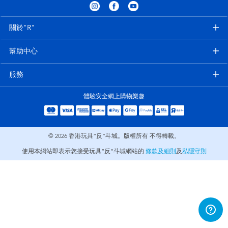
電子玩具
playpop
關於"R"
遊戲及拼圖系列
LEGO樂高
幫助中心
益智學習玩具
LeapFrog跳跳蛙
服務
戶外及運動用品
Fuggler
體驗安全網上購物樂趣
派對用品
Tomica多美
© 2026
香港玩具“反”斗城。版權所有 不得轉載。
角色扮演及造型系列
Globber高樂寶
使用本網站即表示您接受玩具“反”斗城網站的
條款及細則
及
私隱守則
毛毛公仔玩具
夏日用品