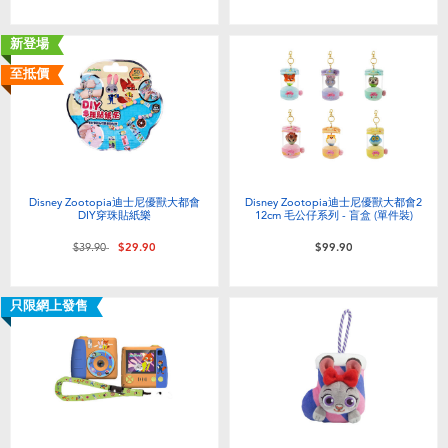
嬰兒及學前玩具
新登場
任天堂 Switch
至抵價
電池
盲盒
Disney Zootopia迪士尼優獸大都會
Disney Zootopia迪士尼優獸大都會2
DIY穿珠貼紙樂
12cm 毛公仔系列 - 盲盒 (單件裝)
人氣角色
價格從
至
$39.90
$29.90
$99.90
生活精品
只限網上發售