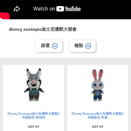
電子玩具
playpop
遊戲及拼圖系列
LEGO樂高
disney zootopia迪士尼優獸大都會
益智學習玩具
LeapFrog跳跳蛙
篩選
種類
戶外及運動用品
Fuggler
派對用品
Tomica多美
角色扮演及造型系列
Globber高樂寶
毛毛公仔玩具
Disney Zootopia迪士尼優獸大都會2
Disney Zootopia迪士尼優獸大都會2
毛絨匙扣 保伯特
毛絨匙扣 朱迪
夏日用品
$89.90
$89.90