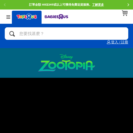
訂單金額 HK$349或以上可獲得免費送貨服務。
了解更多
返回
返回
返回
分類目錄
品牌
年齢
查看所有
人氣英雄,角色扮演,射擊玩具
Brunch Brother 早午餐兄弟
0~2歳
登入 / 註冊
單車,滑板車,騎乘車
Toy Story反斗奇兵
3~4歳
拼砌組合及樂高LEGO
Spider-Man蜘蛛俠
5~7歳
玩具車,貨車,火車及遙控系列
Mini Brands
8~11歳
手工藝,文具,蠟筆,泥膠,畫板
Play-Doh培樂多
12~14歳
娃娃, 芭比,收藏公仔
Pokemon寶可夢
14歳以上