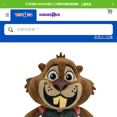
訂單金額 HK$349或以上可獲得免費送貨服務。
了解更多
返回
返回
返回
分類目錄
品牌
年齢
查看所有
人氣英雄,角色扮演,射擊玩具
Brunch Brother 早午餐兄弟
0~2歳
登入 / 註冊
單車,滑板車,騎乘車
Toy Story反斗奇兵
3~4歳
拼砌組合及樂高LEGO
Spider-Man蜘蛛俠
5~7歳
玩具車,貨車,火車及遙控系列
Mini Brands
8~11歳
手工藝,文具,蠟筆,泥膠,畫板
Play-Doh培樂多
12~14歳
娃娃, 芭比,收藏公仔
Pokemon寶可夢
14歳以上