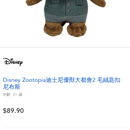
電子玩具
playpop
遊戲及拼圖系列
LEGO樂高
益智學習玩具
LeapFrog跳跳蛙
戶外及運動用品
Fuggler
派對用品
Tomica多美
Disney Zootopia迪士尼優獸大都會2 毛絨匙扣
角色扮演及造型系列
Globber高樂寶
尼布斯
年齡:
3+
歲
毛毛公仔玩具
$89.90
夏日用品