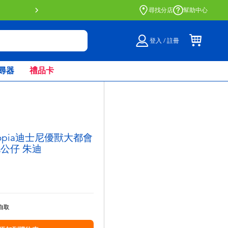
門店自取服務 網上購買並在店內
尋找分店
幫助中心
登入 / 註冊
尋器
禮品卡
ootopia迪士尼優獸大都會
毛公仔 朱迪
自取