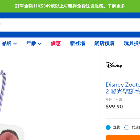
訂單金額 HK$349或以上可獲得免費送貨服務。
了解更多
品牌
年齡
優惠
新登場
網店預購
玩具搜
Disney Z
2 發光聖誕
年齡:
8+
歲
$99.90
送貨
門店