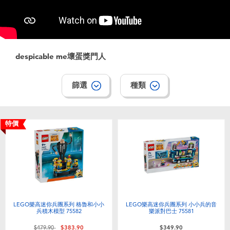
電子玩具
playpop
遊戲及拼圖系列
LEGO樂高
despicable me壞蛋獎門人
益智學習玩具
LeapFrog跳跳蛙
篩選
種類
戶外及運動用品
Fuggler
派對用品
Tomica多美
特價
角色扮演及造型系列
Globber高樂寶
毛毛公仔玩具
LEGO樂高迷你兵團系列 格魯和小小
LEGO樂高迷你兵團系列 小小兵的音
夏日用品
兵積木模型 75582
樂派對巴士 75581
價格從
至
$479.90
$383.90
$349.90