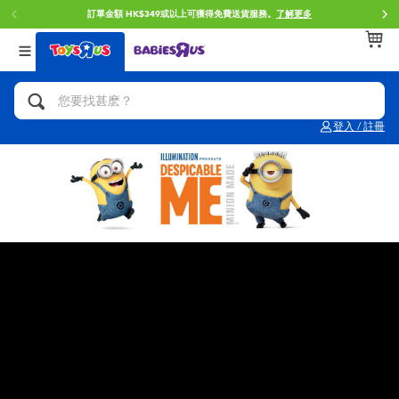
訂單金額 HK$349或以上可獲得免費送貨服務。
了解更多
返回
返回
返回
分類目錄
品牌
年齢
查看所有
人氣英雄,角色扮演,射擊玩具
Brunch Brother 早午餐兄弟
0~2歳
登入 / 註冊
單車,滑板車,騎乘車
Toy Story反斗奇兵
3~4歳
拼砌組合及樂高LEGO
Spider-Man蜘蛛俠
5~7歳
玩具車,貨車,火車及遙控系列
Mini Brands
8~11歳
手工藝,文具,蠟筆,泥膠,畫板
Play-Doh培樂多
12~14歳
娃娃, 芭比,收藏公仔
Pokemon寶可夢
14歳以上