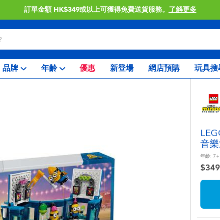
訂單金額 HK$349或以上可獲得免費送貨服務。
了解更多
品牌
年齡
優惠
新登場
網店預購
玩具搜
LE
音樂
年齡:
7+
$349