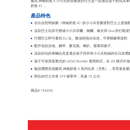
樂高 神偷奶爸 4 小小兵的音樂派對巴士是一款適合孩子的玩具
奶爸 4》。
產品特色
在出自照明娛樂《神偷奶爸 4》的小小兵音樂派對巴士上度過歡
這款巴士玩具可變成小小兵菲爾、梅爾、戴夫與 Gus 的行動派
打開巴士即可看到 DJ 台、舞池與熱水浴池，可舉辦豪華派對.
配件包括吉他、鋼琴、麥克風、喇叭、螢幕與旗子.
這款好玩的車輛玩具是適合孩子與所有小小兵粉絲的生日送禮點
孩子可使用直覺式的 LEGO Builder 應用程式，在 3D 模式
敬請瀏覽其他樂高 神偷奶爸 4 系列玩具（另售），享受更多樂
閉合的巴士共有 379 個零件，長逾 15 公分.
商品# 154250