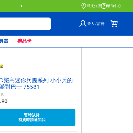
門店自取服務 網上購買並在店內
尋找分店
幫助中心
登入 / 註冊
尋器
禮品卡
GO樂高迷你兵團系列 小小兵的
派對巴士 75581
歲
.90
暫時缺貨
有貨時請通知我