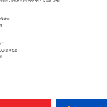
車輛套裝，靈感來自照明娛樂的小小兵電影《神偷
樂時光.
對.
子.
中放大與旋轉套裝.
趣.