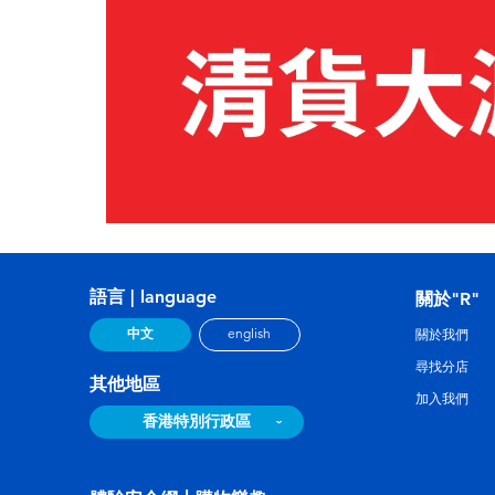
語言 | language
關於"R"
中文
english
關於我們
尋找分店
其他地區
加入我們
香港特別行政區