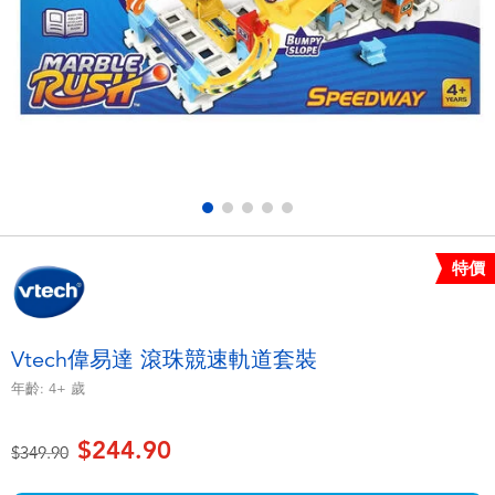
電子玩具
playpop
遊戲及拼圖系列
LEGO樂高
益智學習玩具
LeapFrog跳跳蛙
戶外及運動用品
Fuggler
派對用品
Tomica多美
特價
角色扮演及造型系列
Globber高樂寶
Vtech偉易達 滾珠競速軌道套裝
毛毛公仔玩具
年齡:
4+
歲
$244.90
夏日用品
價格從
至
$349.90