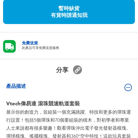
嬰兒及學前玩具
暫時缺貨
有貨時請通知我
任天堂 Switch
電池
免費送貨
此產品可享免費送貨服務
盲盒
分享
人氣角色
產品描述
生活精品
Vtech偉易達 滾珠競速軌道套裝
展示你的創造力，並組裝一個充滿跳躍、特技和更多的彈珠運
行設置！包括5個彈珠和70個要組裝的積木，對初學者和專業
人士來說都有很多樂趣！觀看彈珠沖出電子發光發射器模塊、
彈球模塊、搖擺模塊、發射器和360°空中特技！這款玩具套裝