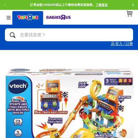
訂單金額 HK$349或以上可獲得免費送貨服務。
了解更多
返回
返回
返回
分類目錄
品牌
年齢
查看所有
人氣英雄,角色扮演,射擊玩具
Brunch Brother 早午餐兄弟
0~2歳
登入 / 註冊
單車,滑板車,騎乘車
Toy Story反斗奇兵
3~4歳
拼砌組合及樂高LEGO
Spider-Man蜘蛛俠
5~7歳
玩具車,貨車,火車及遙控系列
Mini Brands
8~11歳
手工藝,文具,蠟筆,泥膠,畫板
Play-Doh培樂多
12~14歳
娃娃, 芭比,收藏公仔
Pokemon寶可夢
14歳以上