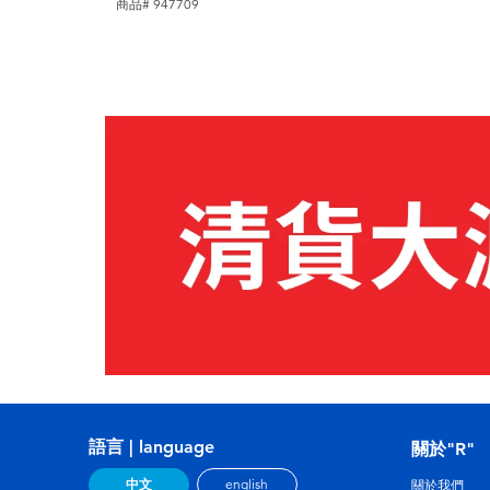
商品# 947709
語言 | language
關於"R"
中文
english
關於我們