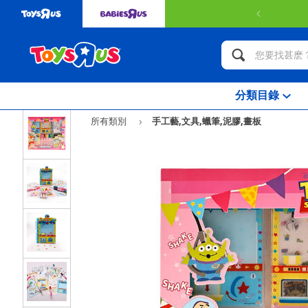
分類目錄
所有類別
手工藝,文具,蠟筆,泥膠,畫板