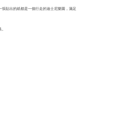
一張貼出的紙都是一個行走的迪士尼樂園，滿足
具。