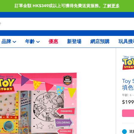
訂單金額 HK$349或以上可獲得免費送貨服務。
了解更多
品牌
年齡
優惠
新登場
網店預購
玩具搜
Toy
填色
年齡:
6 -
$199
送