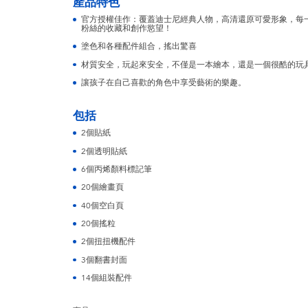
產品特色
官方授權佳作：覆蓋迪士尼經典人物，高清還原可愛形象，每
粉絲的收藏和創作慾望！
塗色和各種配件組合，搖出驚喜
材質安全，玩起來安全，不僅是一本繪本，還是一個很酷的玩
讓孩子在自己喜歡的角色中享受藝術的樂趣。
包括
2個貼紙
2個透明貼紙
6個丙烯顏料標記筆
20個繪畫頁
40個空白頁
20個搖粒
2個扭扭機配件
3個翻書封面
14個組裝配件