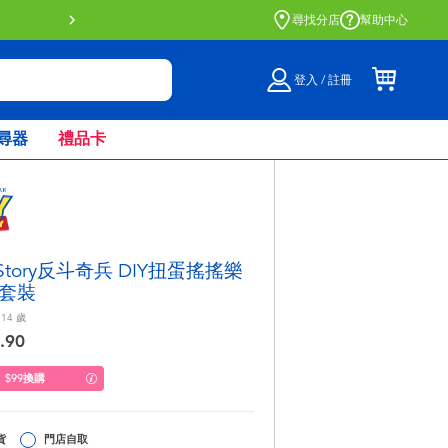
門店自取服務 網上購買並在店內
尋找分店
幫助中心
登入 / 註冊
尋器
禮品卡
 Story反斗奇兵 DIY扭蛋搖搖樂
套裝
 14
歲
.90
$99換購
貨
門店自取