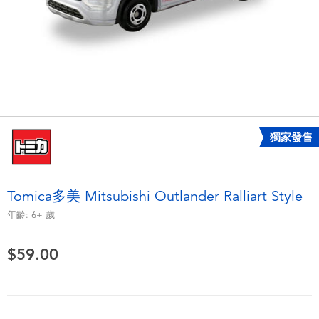
電子玩具
playpop
遊戲及拼圖系列
LEGO樂高
益智學習玩具
LeapFrog跳跳蛙
戶外及運動用品
Fuggler
獨家發售
派對用品
Tomica多美
Tomica多美 Mitsubishi Outlander Ralliart Style
角色扮演及造型系列
Globber高樂寶
年齡:
6+
歲
毛毛公仔玩具
$59.00
夏日用品