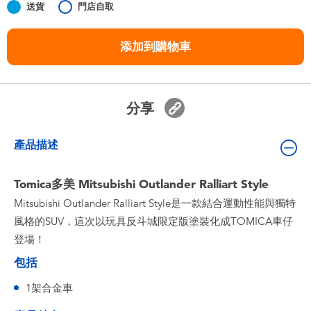
送貨
門店自取
嬰兒及學前玩具
添加到購物車
任天堂 Switch
電池
分享
盲盒
產品描述
人氣角色
Tomica多美 Mitsubishi Outlander Ralliart Style
Mitsubishi Outlander Ralliart Style是一款結合運動性能與獨特
生活精品
風格的SUV，這次以玩具反斗城限定版塗裝化成TOMICA車仔
登場！
包括
1架合金車