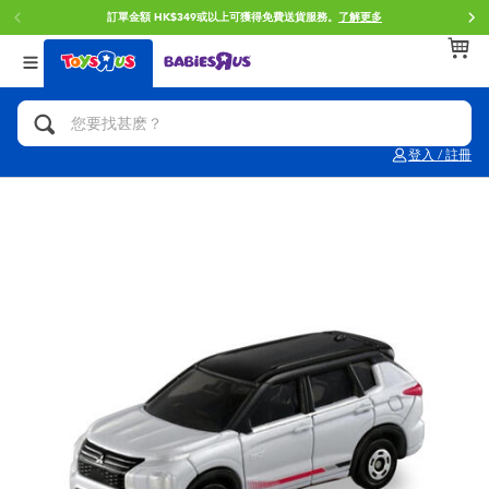
訂單金額 HK$349或以上可獲得免費送貨服務。
了解更多
返回
返回
返回
分類目錄
品牌
年齢
查看所有
人氣英雄,角色扮演,射擊玩具
Brunch Brother 早午餐兄弟
0~2歳
登入 / 註冊
單車,滑板車,騎乘車
Toy Story反斗奇兵
3~4歳
拼砌組合及樂高LEGO
Spider-Man蜘蛛俠
5~7歳
玩具車,貨車,火車及遙控系列
Mini Brands
8~11歳
手工藝,文具,蠟筆,泥膠,畫板
Play-Doh培樂多
12~14歳
娃娃, 芭比,收藏公仔
Pokemon寶可夢
14歳以上