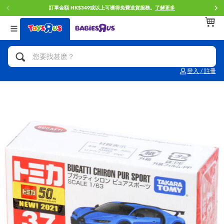
訂單金額 HK$349或以上可獲得免費送貨服務。
了解更多
返回
返回
返回
分類目錄
品牌
年齢
查看所有
人氣英雄,角色扮演,射擊玩具
Brunch Brother 早午餐兄弟
0~2歳
登入 / 註冊
單車,滑板車,騎乘車
Toy Story反斗奇兵
3~4歳
拼砌組合及樂高LEGO
Spider-Man蜘蛛俠
5~7歳
玩具車,貨車,火車及遙控系列
Mini Brands
8~11歳
手工藝,文具,蠟筆,泥膠,畫板
Play-Doh培樂多
12~14歳
娃娃, 芭比,收藏公仔
Pokemon寶可夢
14歳以上