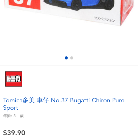
電子玩具
playpop
遊戲及拼圖系列
LEGO樂高
益智學習玩具
LeapFrog跳跳蛙
戶外及運動用品
Fuggler
派對用品
Tomica多美
角色扮演及造型系列
Globber高樂寶
Tomica多美 車仔 No.37 Bugatti Chiron Pure
Sport
毛毛公仔玩具
年齡:
3+
歲
夏日用品
$39.90