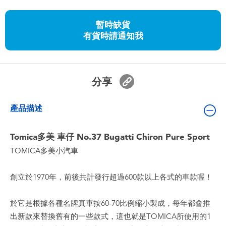
嬰兒及學前玩具
暫時缺貨
有貨時請通知我
任天堂 Switch
電池
分享
盲盒
產品描述
人氣角色
Tomica多美 車仔 No.37 Bugatti Chiron Pure Sport
TOMICA多美小汽車
生活精品
創立於1970年，前後共計發行超過600款以上各式的車款喔！
於它是根據各種名牌真車按60-70比例縮小製成，每年都會推
出新款來替換舊有的一些款式，這也就是TOMICA所使用的1