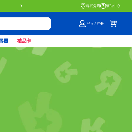
門店自取服務 網上購買並在店內
尋找分店
幫助中心
登入 / 註冊
尋器
禮品卡