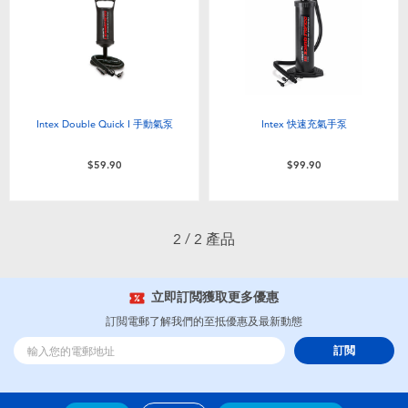
電子玩具
playpop
遊戲及拼圖系列
LEGO樂高
益智學習玩具
LeapFrog跳跳蛙
Intex Double Quick I 手動氣泵
Intex 快速充氣手泵
戶外及運動用品
Fuggler
$59.90
$99.90
派對用品
Tomica多美
2 / 2 產品
角色扮演及造型系列
Globber高樂寶
立即訂閲獲取更多優惠
毛毛公仔玩具
訂閲電郵了解我們的至抵優惠及最新動態
訂閲
夏日用品