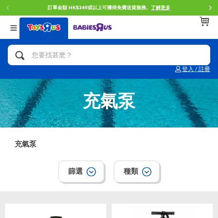
訂單金額 HK$349或以上可獲得免費送貨服務。
了解更多
返回
返回
返回
分類目錄
品牌
年齢
查看所有
人氣英雄,角色扮演,射擊玩具
Brunch Brother 早午餐兄弟
0~2歳
登入 / 註冊
單車,滑板車,騎乘車
Toy Story反斗奇兵
3~4歳
充氣泵
拼砌組合及樂高LEGO
Spider-Man蜘蛛俠
5~7歳
玩具車,貨車,火車及遙控系列
Mini Brands
8~11歳
充氣泵
手工藝,文具,蠟筆,泥膠,畫板
Play-Doh培樂多
12~14歳
篩選
種類
娃娃, 芭比,收藏公仔
Pokemon寶可夢
14歳以上