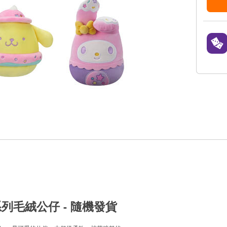
吋夢幻系列毛絨公仔 - 隨機發貨