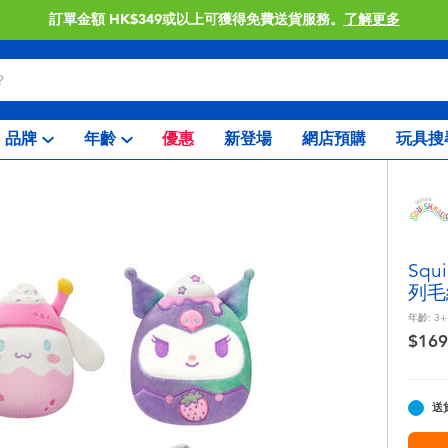
訂單金額 HK$349或以上可獲得免費送貨服務。
了解更多
品牌
年齡
優惠
新登場
網店預購
玩具搜
Squ
列毛
年齡:
3+
$169
送