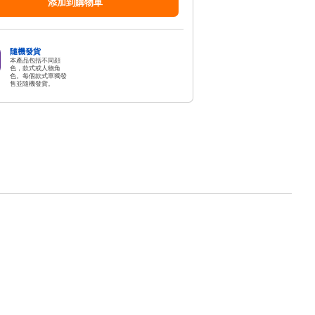
添加到購物車
隨機發貨
本產品包括不同顔
色，款式或人物角
色。每個款式單獨發
售並隨機發貨。