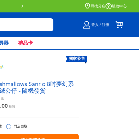
門店自取服務 網上購買並在店內
尋找分店
幫助中心
登入 / 註冊
尋器
禮品卡
獨家發售
ishmallows Sanrio 8吋夢幻系
絨公仔 - 隨機發貨
歲
.00
每個
貨
門店自取