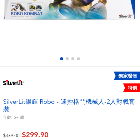
電子玩具
playpop
遊戲及拼圖系列
LEGO樂高
益智學習玩具
LeapFrog跳跳蛙
戶外及運動用品
Fuggler
派對用品
Tomica多美
獨家發售
特價
角色扮演及造型系列
Globber高樂寶
SilverLit銀輝 Robo - 遙控格鬥機械人-2人對戰套
裝
毛毛公仔玩具
年齡:
5+
歲
夏日用品
$299.90
價格從
至
$339.00