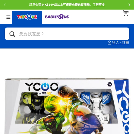
訂單金額 HK$349或以上可獲得免費送貨服務。
了解更多
返回
返回
返回
分類目錄
品牌
年齢
查看所有
人氣英雄,角色扮演,射擊玩具
Brunch Brother 早午餐兄弟
0~2歳
登入 / 註冊
單車,滑板車,騎乘車
Toy Story反斗奇兵
3~4歳
拼砌組合及樂高LEGO
Spider-Man蜘蛛俠
5~7歳
玩具車,貨車,火車及遙控系列
Mini Brands
8~11歳
手工藝,文具,蠟筆,泥膠,畫板
Play-Doh培樂多
12~14歳
娃娃, 芭比,收藏公仔
Pokemon寶可夢
14歳以上