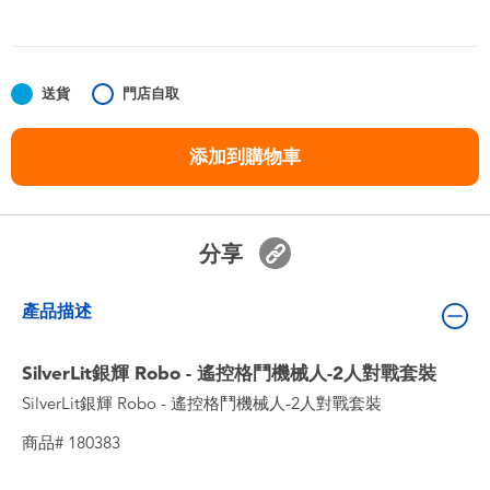
嬰兒及學前玩具
任天堂 Switch
送貨
門店自取
電池
添加到購物車
盲盒
分享
人氣角色
產品描述
生活精品
SilverLit銀輝 Robo - 遙控格鬥機械人-2人對戰套裝
SilverLit銀輝 Robo - 遙控格鬥機械人-2人對戰套裝
商品# 180383