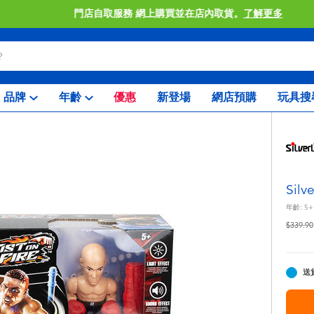
門店自取服務 網上購買並在店內取貨。
了解更多
品牌
年齡
優惠
新登場
網店預購
玩具搜
Sil
年齡:
5+
價格從
$339.90
送