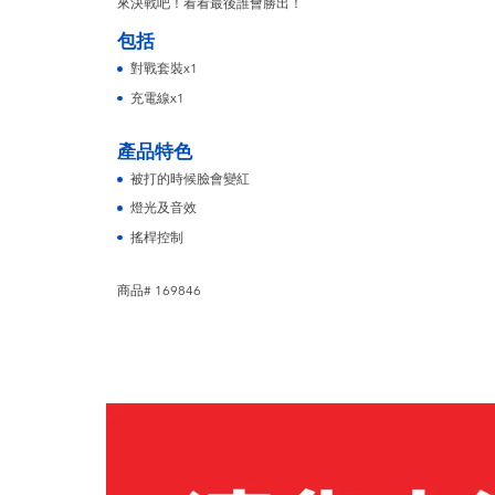
來決戰吧！看看最後誰會勝出！
包括
對戰套裝x1
充電線x1
產品特色
被打的時候臉會變紅
燈光及音效
搖桿控制
商品# 169846