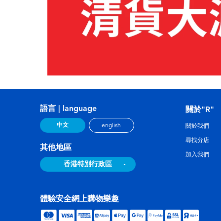
語言 | language
關於"R"
中文
english
關於我們
尋找分店
其他地區
加入我們
香港特別行政區
體驗安全網上購物樂趣