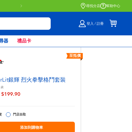
尋找分店
幫助中心
登入 / 註冊
尋器
禮品卡
至抵價
verLit銀輝 烈火拳擊格鬥套裝
歲
$199.90
至
貨
門店自取
添加到購物車